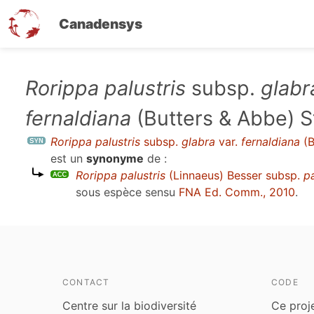
Canadensys
Aller
Rorippa palustris
subsp.
glabr
au
fernaldiana
(Butters & Abbe) 
contenu
principal
Rorippa palustris
subsp.
glabra
var.
fernaldiana
(B
est un
synonyme
de :
Rorippa palustris
(Linnaeus) Besser subsp.
pa
sous espèce sensu
FNA Ed. Comm., 2010
.
CONTACT
CODE
Centre sur la biodiversité
Ce proj