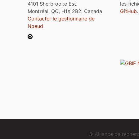
4101 Sherbrooke Est
les fich
Montréal, QC, H1X 2B2, Canada
GitHub
.
Contacter le gestionnaire de
Noeud
© Alliance de reche