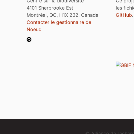
Centre sur la biodiversité
Ce proj
4101 Sherbrooke Est
les fich
Montréal, QC, H1X 2B2, Canada
GitHub
.
Contacter le gestionnaire de
Noeud
© Alliance de reche