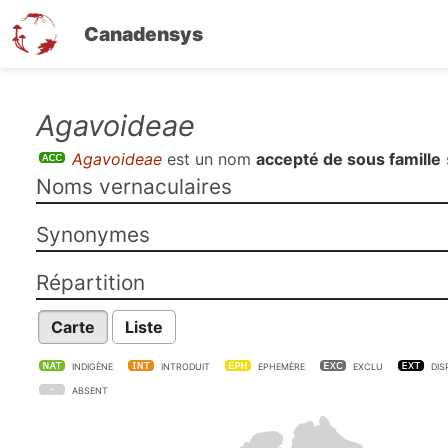
Canadensys
Aller
Agavoideae
au
Agavoideae
est un nom
accepté de sous famille
contenu
Noms vernaculaires
principal
Synonymes
Répartition
Carte
Liste
INDIGÈNE
INTRODUIT
EPHEMÈRE
EXCLU
DIS
ABSENT