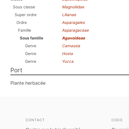
Sous classe
Magnoliidae
Super ordre
Lilianae
Ordre
Asparagales
Famille
Asparagaceae
Sous famille
Agavoideae
Genre
Camassia
Genre
Hosta
Genre
Yucca
Port
Plante herbacée
CONTACT
CODE