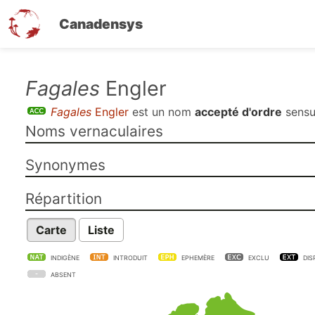
Canadensys
Aller
Fagales
Engler
au
Fagales
Engler
est un nom
accepté d'ordre
sens
contenu
Noms vernaculaires
principal
Synonymes
Répartition
Carte
Liste
INDIGÈNE
INTRODUIT
EPHEMÈRE
EXCLU
DIS
ABSENT