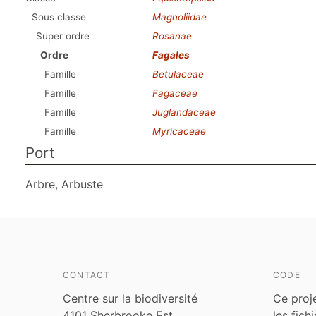
Sous classe
Magnoliidae
Super ordre
Rosanae
Ordre
Fagales
Famille
Betulaceae
Famille
Fagaceae
Famille
Juglandaceae
Famille
Myricaceae
Port
Arbre, Arbuste
CONTACT
CODE
Centre sur la biodiversité
Ce proj
4101 Sherbrooke Est
les fich