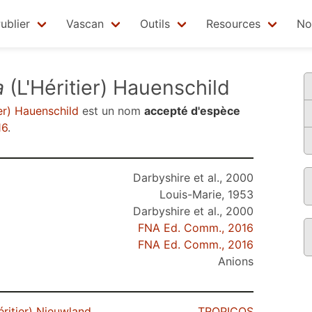
ublier
Vascan
Outils
Resources
No
a
(L'Héritier) Hauenschild
er) Hauenschild
est un nom
accepté d'espèce
16
.
Darbyshire et al., 2000
Louis-Marie, 1953
Darbyshire et al., 2000
FNA Ed. Comm., 2016
FNA Ed. Comm., 2016
Anions
éritier) Nieuwland
TROPICOS