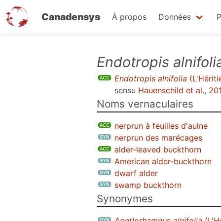
Canadensys
À propos
Données
P
Aller
Endotropis alnifoli
au
Endotropis alnifolia
(L'Hériti
contenu
sensu
Hauenschild et al., 20
principal
Noms vernaculaires
nerprun à feuilles d'aulne
nerprun des marécages
alder-leaved buckthorn
American alder-buckthorn
dwarf alder
swamp buckthorn
Synonymes
Apetlorhamnus alnifolia
(L'H