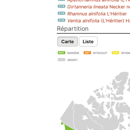
Girtanneria lineata
Necker no
Rhamnus alnifolia
L'Héritier
Ventia alnifolia
(L'Héritier) H
Répartition
Carte
Liste
INDIGÈNE
INTRODUIT
EPHEM
ABSENT