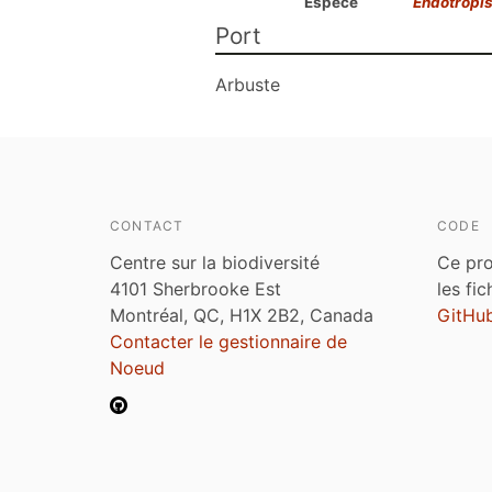
Espèce
Endotropis 
Port
Arbuste
CONTACT
CODE
Centre sur la biodiversité
Ce pro
4101 Sherbrooke Est
les fi
Montréal, QC, H1X 2B2, Canada
GitHu
Contacter le gestionnaire de
Noeud