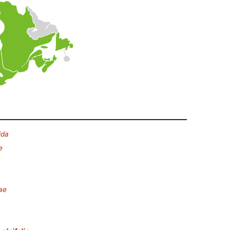
ida
e
ae