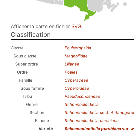
Afficher la carte en fichier
SVG
.
Classification
Classe
Equisetopsida
Sous classe
Magnoliidae
Super ordre
Lilianae
Ordre
Poales
Famille
Cyperaceae
Sous famille
Cyperoideae
Tribu
Pseudoschoeneae
Genre
Schoenoplectiella
Section
Schoenoplectiella
sect.
Actaeogero
Espèce
Schoenoplectiella purshiana
Variété
Schoenoplectiella purshiana
var.
w