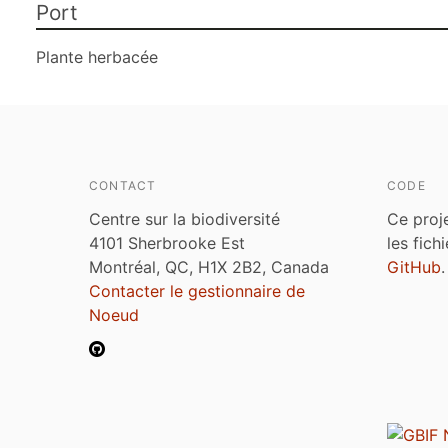
Port
Plante herbacée
CONTACT
CODE
Centre sur la biodiversité
Ce proj
4101 Sherbrooke Est
les fich
Montréal, QC, H1X 2B2, Canada
GitHub
.
Contacter le gestionnaire de
Noeud