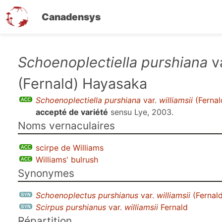
Canadensys
Aller
Schoenoplectiella purshiana
v
au
(Fernald) Hayasaka
contenu
principal
Schoenoplectiella purshiana
var.
williamsii
(Fernal
accepté de variété
sensu
Lye, 2003
.
Noms vernaculaires
scirpe de Williams
Williams' bulrush
Synonymes
Schoenoplectus purshianus
var.
williamsii
(Fernald
Scirpus purshianus
var.
williamsii
Fernald
Répartition