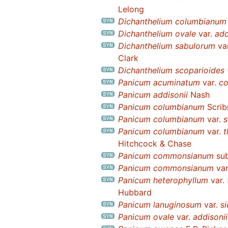
Lelong
Dichanthelium columbianum
Dichanthelium ovale
var.
add
Dichanthelium sabulorum
va
Clark
Dichanthelium scoparioides
Panicum acuminatum
var.
c
Panicum addisonii
Nash
Panicum columbianum
Scrib
Panicum columbianum
var.
s
Panicum columbianum
var.
t
Hitchcock & Chase
Panicum commonsianum
su
Panicum commonsianum
var
Panicum heterophyllum
var.
Hubbard
Panicum lanuginosum
var.
s
Panicum ovale
var.
addisonii