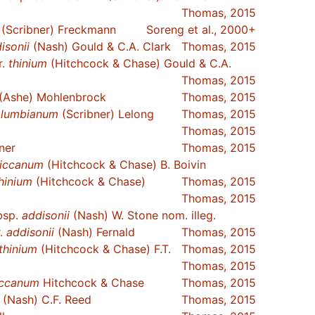
Thomas, 2015
(Scribner) Freckmann
Soreng et al., 2000+
isonii
(Nash) Gould & C.A. Clark
Thomas, 2015
r.
thinium
(Hitchcock & Chase) Gould & C.A.
Thomas, 2015
(Ashe) Mohlenbrock
Thomas, 2015
olumbianum
(Scribner) Lelong
Thomas, 2015
Thomas, 2015
ner
Thomas, 2015
iccanum
(Hitchcock & Chase) B. Boivin
hinium
(Hitchcock & Chase)
Thomas, 2015
Thomas, 2015
bsp.
addisonii
(Nash) W. Stone nom. illeg.
.
addisonii
(Nash) Fernald
Thomas, 2015
thinium
(Hitchcock & Chase) F.T.
Thomas, 2015
Thomas, 2015
iccanum
Hitchcock & Chase
Thomas, 2015
(Nash) C.F. Reed
Thomas, 2015