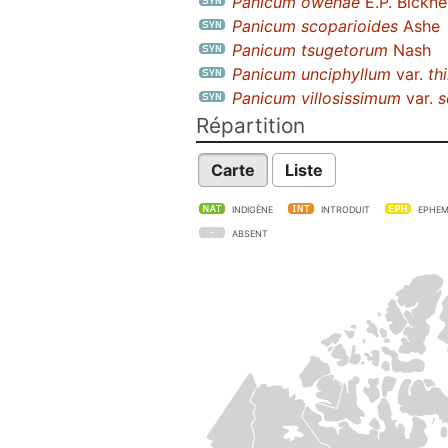
Panicum owenae
E.P. Bicknel
Panicum scoparioides
Ashe
Panicum tsugetorum
Nash
Panicum unciphyllum
var.
th
Panicum villosissimum
var.
s
Répartition
Carte
Liste
INDIGÈNE
INTRODUIT
EPHEM
ABSENT