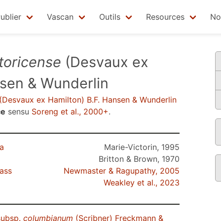
ublier
Vascan
Outils
Resources
No
toricense
(Desvaux ex
nsen & Wunderlin
(Desvaux ex Hamilton) B.F. Hansen & Wunderlin
ce
sensu
Soreng et al., 2000+
.
ia
Marie-Victorin, 1995
Britton & Brown, 1970
rass
Newmaster & Ragupathy, 2005
Weakley et al., 2023
ubsp.
columbianum
(Scribner) Freckmann &