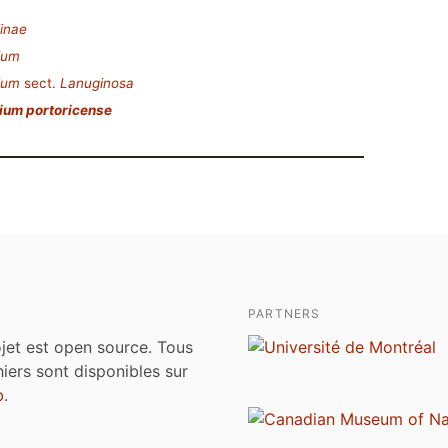
iinae
ium
ium
sect.
Lanuginosa
ium portoricense
PARTNERS
jet est open source. Tous
chiers sont disponibles sur
b
.