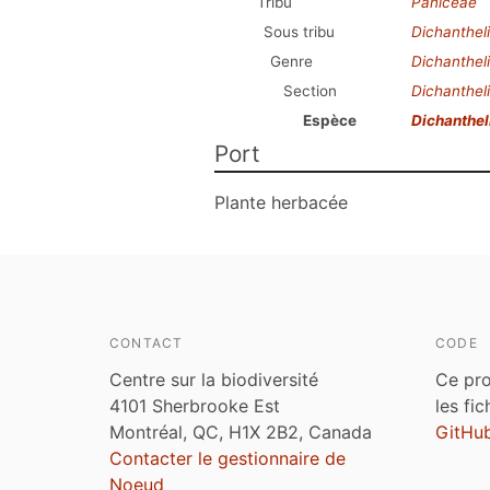
Tribu
Paniceae
Sous tribu
Dichanthel
Genre
Dichanthel
Section
Dichanthel
Espèce
Dichanthel
Port
Plante herbacée
CONTACT
CODE
Centre sur la biodiversité
Ce pro
4101 Sherbrooke Est
les fi
Montréal, QC, H1X 2B2, Canada
GitHu
Contacter le gestionnaire de
Noeud