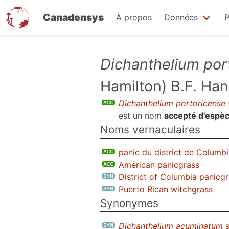
Canadensys
À propos
Données
P
Aller
Dichanthelium por
au
Hamilton) B.F. Ha
contenu
principal
Dichanthelium portoricense
est un nom
accepté d'espè
Noms vernaculaires
panic du district de Columb
American panicgrass
District of Columbia panicg
Puerto Rican witchgrass
Synonymes
Dichanthelium acuminatum
s