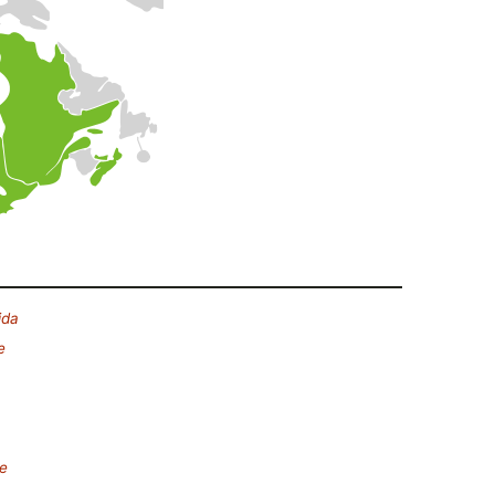
ida
e
e