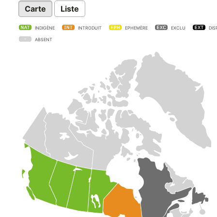
Carte
Liste
INDIGÈNE
INTRODUIT
EPHEMÈRE
EXCLU
DIS
ABSENT