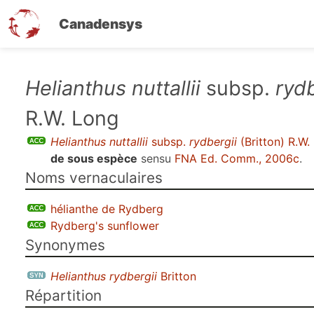
Canadensys
Aller
Helianthus nuttallii
subsp.
rydb
au
R.W. Long
contenu
principal
Helianthus nuttallii
subsp.
rydbergii
(Britton) R.W.
de sous espèce
sensu
FNA Ed. Comm., 2006c
.
Noms vernaculaires
hélianthe de Rydberg
Rydberg's sunflower
Synonymes
Helianthus rydbergii
Britton
Répartition