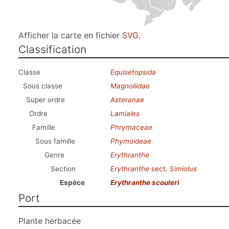
Afficher la carte en fichier
SVG
.
Classification
Classe
Equisetopsida
Sous classe
Magnoliidae
Super ordre
Asteranae
Ordre
Lamiales
Famille
Phrymaceae
Sous famille
Phymoideae
Genre
Erythranthe
Section
Erythranthe
sect.
Simiolus
Espèce
Erythranthe scouleri
Port
Plante herbacée