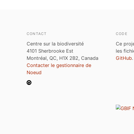
CONTACT
CODE
Centre sur la biodiversité
Ce proj
4101 Sherbrooke Est
les fich
Montréal, QC, H1X 2B2, Canada
GitHub
.
Contacter le gestionnaire de
Noeud