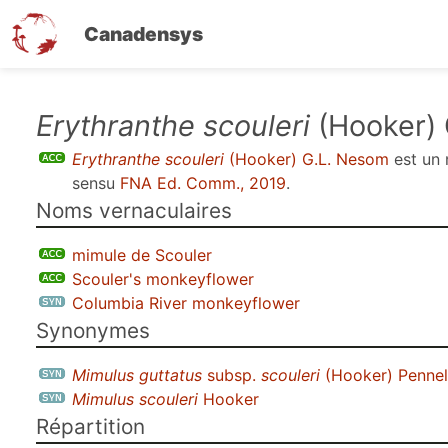
Canadensys
Aller
Erythranthe scouleri
(Hooker) 
au
Erythranthe scouleri
(Hooker) G.L. Nesom
est un
contenu
sensu
FNA Ed. Comm., 2019
.
principal
Noms vernaculaires
mimule de Scouler
Scouler's monkeyflower
Columbia River monkeyflower
Synonymes
Mimulus guttatus
subsp.
scouleri
(Hooker) Pennel
Mimulus scouleri
Hooker
Répartition