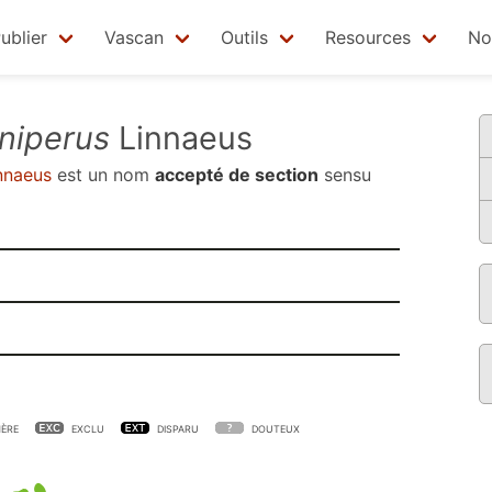
ublier
Vascan
Outils
Resources
No
niperus
Linnaeus
nnaeus
est un nom
accepté de section
sensu
ÈRE
EXCLU
DISPARU
DOUTEUX