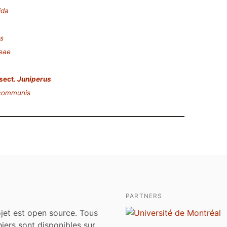
ida
s
eae
sect.
Juniperus
 communis
PARTNERS
jet est open source. Tous
chiers sont disponibles sur