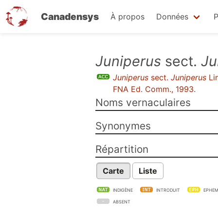
Canadensys
À propos
Données
P
Aller
Juniperus
sect.
Ju
au
Juniperus
sect.
Juniperus
Li
contenu
FNA Ed. Comm., 1993
.
principal
Noms vernaculaires
Synonymes
Répartition
Carte
Liste
INDIGÈNE
INTRODUIT
EPHEM
ABSENT