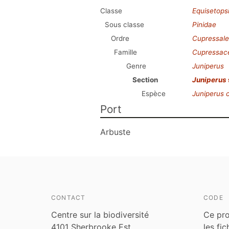
Classe
Equisetops
Sous classe
Pinidae
Ordre
Cupressale
Famille
Cupressac
Genre
Juniperus
Section
Juniperus
Espèce
Juniperus
Port
Arbuste
CONTACT
CODE
Centre sur la biodiversité
Ce pro
4101 Sherbrooke Est
les fi