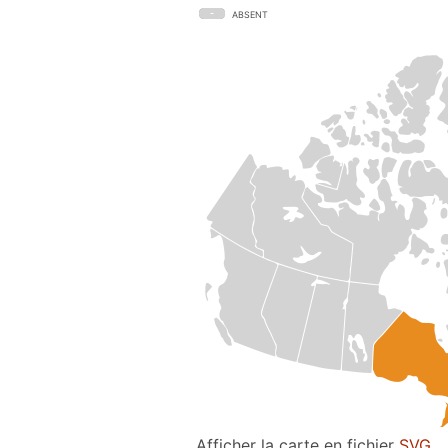
ABSENT
Afficher la carte en fichier
SVG
.