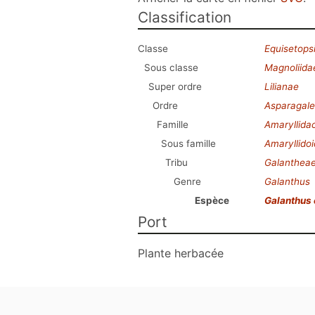
Classification
Classe
Equisetops
Sous classe
Magnoliida
Super ordre
Lilianae
Ordre
Asparagale
Famille
Amaryllida
Sous famille
Amaryllido
Tribu
Galanthea
Genre
Galanthus
Espèce
Galanthus 
Port
Plante herbacée