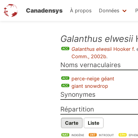
Canadensys
À propos
Données
P
Aller
Galanthus elwesii
H
au
Galanthus elwesii
Hooker f.
e
contenu
Comm., 2002b
.
principal
Noms vernaculaires
perce-neige géant
giant snowdrop
Synonymes
Répartition
Carte
Liste
INDIGÈNE
INTRODUIT
EPHEM