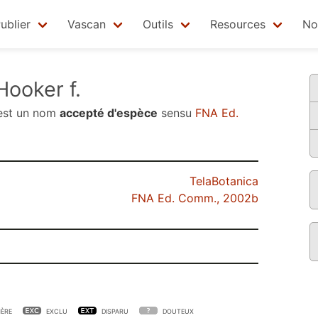
ublier
Vascan
Outils
Resources
No
ooker f.
st un nom
accepté d'espèce
sensu
FNA Ed.
TelaBotanica
FNA Ed. Comm., 2002b
ÈRE
EXCLU
DISPARU
DOUTEUX