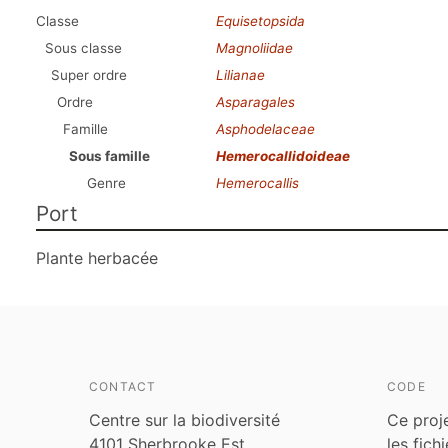
Classe
Equisetopsida
Sous classe
Magnoliidae
Super ordre
Lilianae
Ordre
Asparagales
Famille
Asphodelaceae
Sous famille
Hemerocallidoideae
Genre
Hemerocallis
Port
Plante herbacée
CONTACT
CODE
Centre sur la biodiversité
Ce proj
4101 Sherbrooke Est
les fich