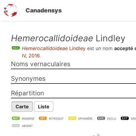
Canadensys
Aller
Hemerocallidoideae
Lindley
au
Hemerocallidoideae
Lindley
est un nom
accepté 
contenu
IV, 2016
.
principal
Noms vernaculaires
Synonymes
Répartition
Carte
Liste
INDIGÈNE
INTRODUIT
EPHEMÈRE
EXCLU
DIS
ABSENT