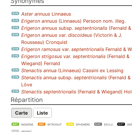
Synonymes
Aster annuus
Linnaeus
Erigeron annuus
(Linnaeus) Persoon nom. illeg.
Erigeron annuus
subsp.
septentrionalis
(Fernald &
Erigeron annuus
var.
discoideus
(Victorin & J.
Rousseau) Cronquist
Erigeron ramosus
var.
septentrionalis
Fernald & W
Erigeron strigosus
var.
septentrionalis
(Fernald &
Wiegand) Fernald
Stenactis annua
(Linnaeus) Cassini ex Lessing
Stenactis annua
subsp.
septentrionalis
(Fernald &
Löve
Stenactis septentrionalis
(Fernald & Wiegand) Ho
Répartition
Carte
Liste
INDIGÈNE
INTRODUIT
EPHEMÈRE
EXCLU
DIS
ABSENT