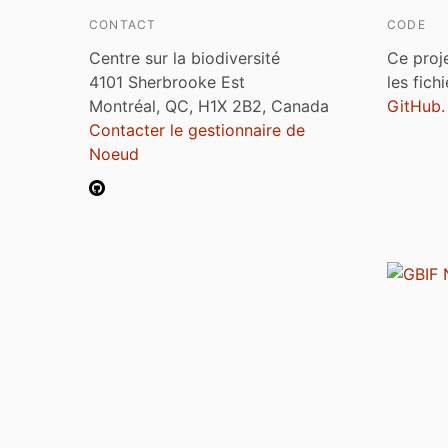
CONTACT
CODE
Centre sur la biodiversité
Ce proj
4101 Sherbrooke Est
les fich
Montréal, QC, H1X 2B2, Canada
GitHub
.
Contacter le gestionnaire de
Noeud