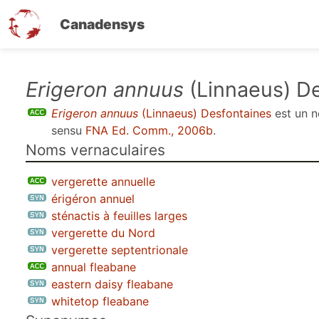
Canadensys
Aller
Erigeron annuus
(Linnaeus) De
au
Erigeron annuus
(Linnaeus) Desfontaines
est un 
contenu
sensu
FNA Ed. Comm., 2006b
.
principal
Noms vernaculaires
vergerette annuelle
érigéron annuel
sténactis à feuilles larges
vergerette du Nord
vergerette septentrionale
annual fleabane
eastern daisy fleabane
whitetop fleabane