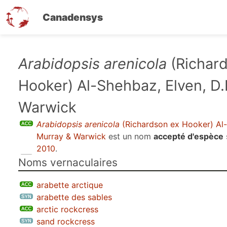
Canadensys
Aller
Arabidopsis arenicola
(Richar
au
Hooker) Al-Shehbaz, Elven, D.
contenu
principal
Warwick
Arabidopsis arenicola
(Richardson ex Hooker) Al-
Murray & Warwick
est un nom
accepté d'espèce
2010
.
Noms vernaculaires
arabette arctique
arabette des sables
arctic rockcress
sand rockcress