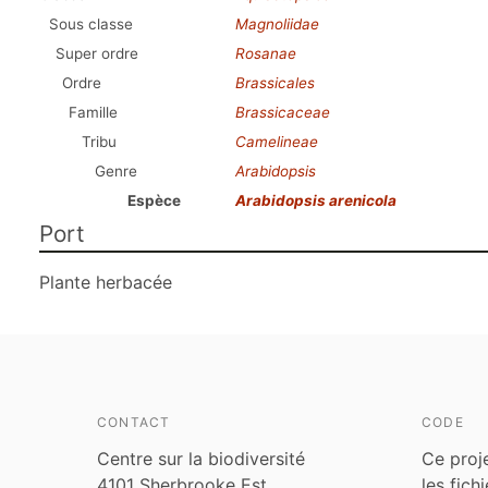
Sous classe
Magnoliidae
Super ordre
Rosanae
Ordre
Brassicales
Famille
Brassicaceae
Tribu
Camelineae
Genre
Arabidopsis
Espèce
Arabidopsis arenicola
Port
Plante herbacée
CONTACT
CODE
Centre sur la biodiversité
Ce proj
4101 Sherbrooke Est
les fich