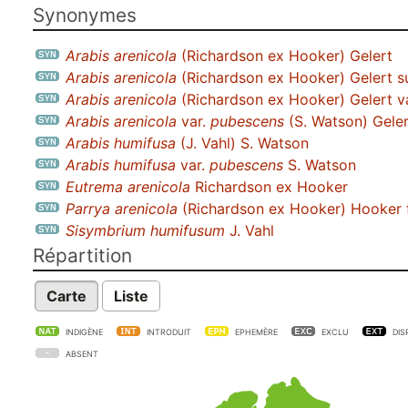
Synonymes
Arabis arenicola
(Richardson ex Hooker) Gelert
Arabis arenicola
(Richardson ex Hooker) Gelert 
Arabis arenicola
(Richardson ex Hooker) Gelert v
Arabis arenicola
var.
pubescens
(S. Watson) Geler
Arabis humifusa
(J. Vahl) S. Watson
Arabis humifusa
var.
pubescens
S. Watson
Eutrema arenicola
Richardson ex Hooker
Parrya arenicola
(Richardson ex Hooker) Hooker f
Sisymbrium humifusum
J. Vahl
Répartition
Carte
Liste
INDIGÈNE
INTRODUIT
EPHEMÈRE
EXCLU
DIS
ABSENT