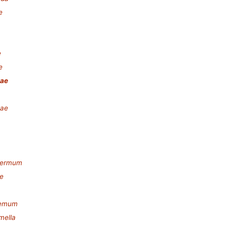
e
e
e
ae
nae
m
spermum
ae
hemum
mella