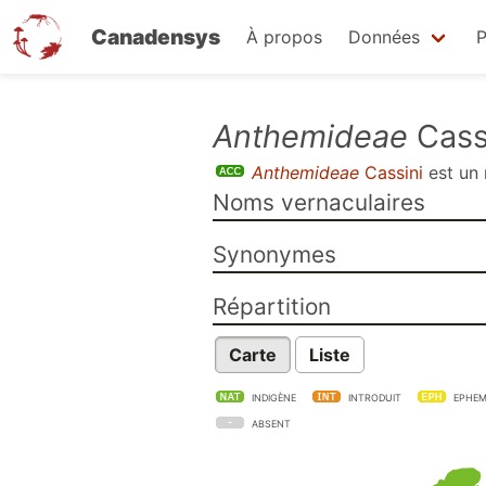
Canadensys
À propos
Données
P
Aller
Anthemideae
Cass
au
Anthemideae
Cassini
est un
contenu
Noms vernaculaires
principal
Synonymes
Répartition
Carte
Liste
INDIGÈNE
INTRODUIT
EPHEM
ABSENT