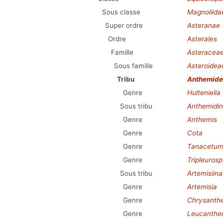
Sous classe
Magnoliida
Super ordre
Asteranae
Ordre
Asterales
Famille
Asteracea
Sous famille
Asteroidea
Tribu
Anthemide
Genre
Hulteniella
Sous tribu
Anthemidi
Genre
Anthemis
Genre
Cota
Genre
Tanacetu
Genre
Tripleuro
Sous tribu
Artemisiin
Genre
Artemisia
Genre
Chrysant
Genre
Leucanthe