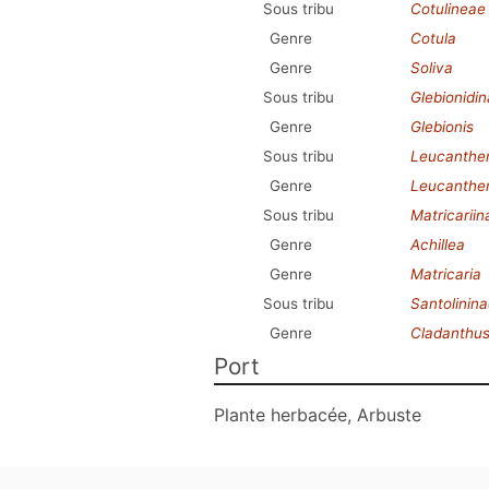
Sous tribu
Cotulineae
Genre
Cotula
Genre
Soliva
Sous tribu
Glebionidi
Genre
Glebionis
Sous tribu
Leucanthe
Genre
Leucanth
Sous tribu
Matricariin
Genre
Achillea
Genre
Matricaria
Sous tribu
Santolinin
Genre
Cladanthu
Port
Plante herbacée, Arbuste