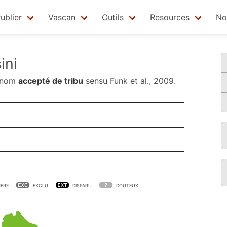
ublier
Vascan
Outils
Resources
No
ini
 nom
accepté de tribu
sensu
Funk et al., 2009
.
ÈRE
EXCLU
DISPARU
DOUTEUX