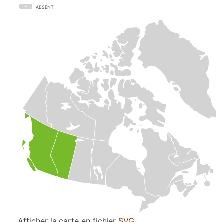
ABSENT
Afficher la carte en fichier
SVG
.