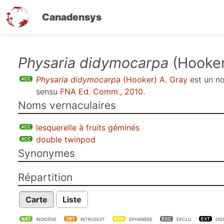
Canadensys
Aller
Physaria didymocarpa
(Hooker
au
Physaria didymocarpa
(Hooker) A. Gray
est un 
contenu
sensu
FNA Ed. Comm., 2010
.
principal
Noms vernaculaires
lesquerelle à fruits géminés
double twinpod
Synonymes
Répartition
Carte
Liste
INDIGÈNE
INTRODUIT
EPHEMÈRE
EXCLU
DIS