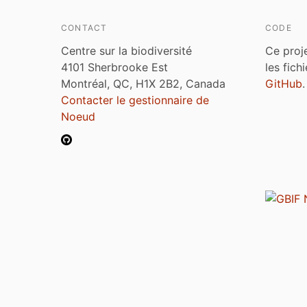
CONTACT
CODE
Centre sur la biodiversité
Ce proj
4101 Sherbrooke Est
les fich
Montréal, QC, H1X 2B2, Canada
GitHub
.
Contacter le gestionnaire de
Noeud