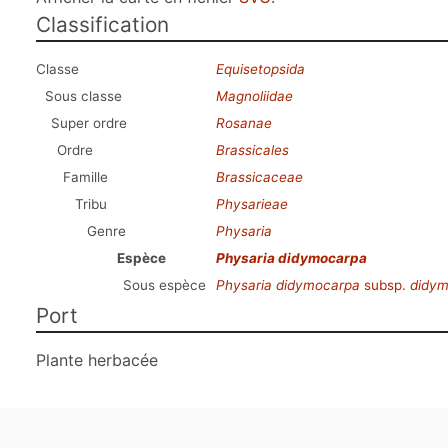
Classification
Classe
Equisetopsida
Sous classe
Magnoliidae
Super ordre
Rosanae
Ordre
Brassicales
Famille
Brassicaceae
Tribu
Physarieae
Genre
Physaria
Espèce
Physaria didymocarpa
Sous espèce
Physaria didymocarpa
subsp.
didy
Port
Plante herbacée