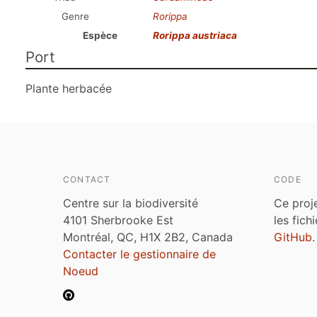
Genre
Rorippa
Espèce
Rorippa austriaca
Port
Plante herbacée
CONTACT
CODE
Centre sur la biodiversité
Ce proj
4101 Sherbrooke Est
les fich
Montréal, QC, H1X 2B2, Canada
GitHub
.
Contacter le gestionnaire de
Noeud