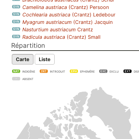
Camelina austriaca
(Crantz) Persoon
Cochlearia austriaca
(Crantz) Ledebour
Myagrum austriacum
(Crantz) Jacquin
Nasturtium austriacum
Crantz
Radicula austriaca
(Crantz) Small
Répartition
Carte
Liste
INDIGÈNE
INTRODUIT
EPHEMÈRE
EXCLU
DIS
ABSENT