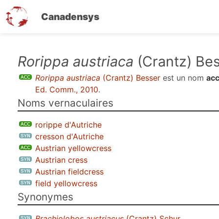
Canadensys
Aller
Rorippa austriaca
(Crantz) Be
au
Rorippa austriaca
(Crantz) Besser
est un nom
acc
contenu
Ed. Comm., 2010
.
principal
Noms vernaculaires
rorippe d'Autriche
cresson d'Autriche
Austrian yellowcress
Austrian cress
Austrian fieldcress
field yellowcress
Synonymes
Brachiolobos austriacus
(Crantz) Schur