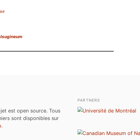
s
eae
alsugineum
PARTNERS
jet est open source. Tous
chiers sont disponibles sur
b
.