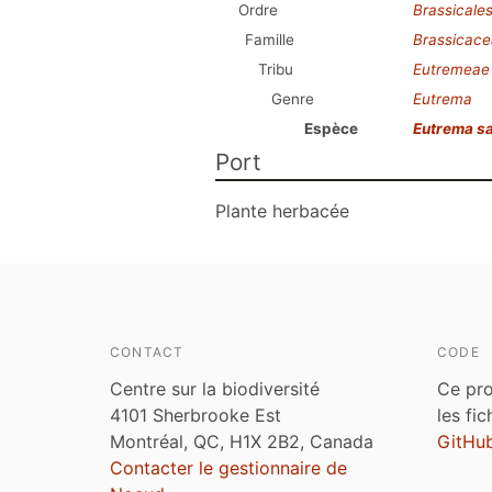
Ordre
Brassicale
Famille
Brassicac
Tribu
Eutremeae
Genre
Eutrema
Espèce
Eutrema s
Port
Plante herbacée
CONTACT
CODE
Centre sur la biodiversité
Ce pro
4101 Sherbrooke Est
les fi
Montréal, QC, H1X 2B2, Canada
GitHu
Contacter le gestionnaire de