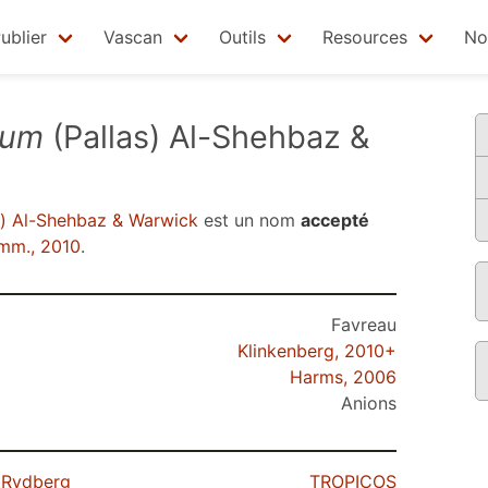
ublier
Vascan
Outils
Resources
No
eum
(Pallas) Al-Shehbaz &
s) Al-Shehbaz & Warwick
est un nom
accepté
mm., 2010
.
Favreau
Klinkenberg, 2010+
Harms, 2006
Anions
) Rydberg
TROPICOS