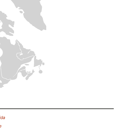
ida
e