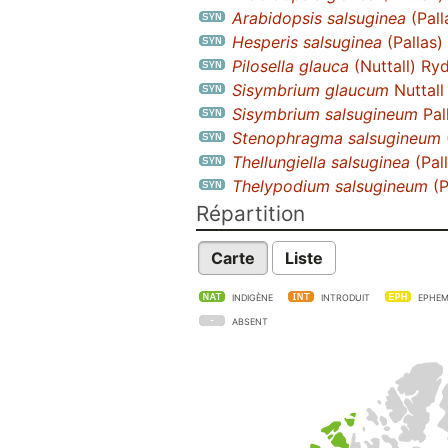
Arabidopsis salsuginea
(Pall
Hesperis salsuginea
(Pallas)
Pilosella glauca
(Nuttall) Ry
Sisymbrium glaucum
Nuttall
Sisymbrium salsugineum
Pal
Stenophragma salsugineum
Thellungiella salsuginea
(Pall
Thelypodium salsugineum
(P
Répartition
Carte
Liste
INDIGÈNE
INTRODUIT
EPHEM
ABSENT