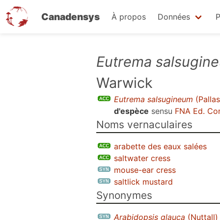
Canadensys
À propos
Données
P
Aller
Eutrema salsugin
au
Warwick
contenu
principal
Eutrema salsugineum
(Palla
d'espèce
sensu
FNA Ed. Co
Noms vernaculaires
arabette des eaux salées
saltwater cress
mouse-ear cress
saltlick mustard
Synonymes
Arabidopsis glauca
(Nuttall