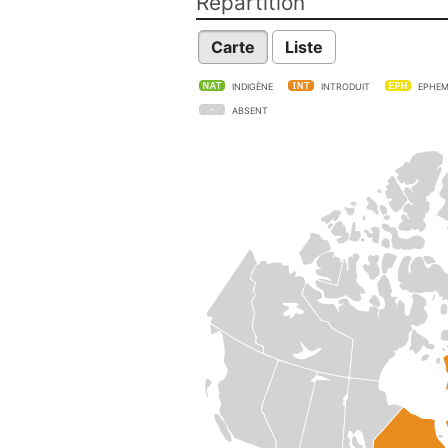
Répartition
Carte
Liste
INDIGÈNE
INTRODUIT
EPHEM
ABSENT