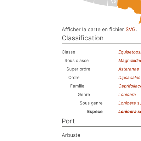
Afficher la carte en fichier
SVG
.
Classification
Classe
Equisetops
Sous classe
Magnoliida
Super ordre
Asteranae
Ordre
Dipsacales
Famille
Caprifolia
Genre
Lonicera
Sous genre
Lonicera
s
Espèce
Lonicera 
Port
Arbuste