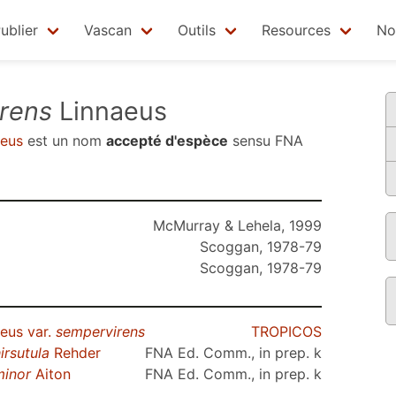
ublier
Vascan
Outils
Resources
No
rens
Linnaeus
eus
est un nom
accepté d'espèce
sensu
FNA
McMurray & Lehela, 1999
Scoggan, 1978-79
Scoggan, 1978-79
eus var.
sempervirens
TROPICOS
irsutula
Rehder
FNA Ed. Comm., in prep. k
minor
Aiton
FNA Ed. Comm., in prep. k