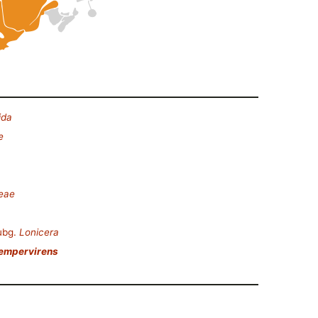
ida
e
ceae
ubg.
Lonicera
sempervirens