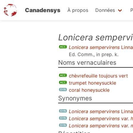
Canadensys
À propos
Données
P
Aller
Lonicera sempervi
au
Lonicera sempervirens
Linna
contenu
Ed. Comm., in prep. k
.
principal
Noms vernaculaires
chèvrefeuille toujours vert
trumpet honeysuckle
coral honeysuckle
Synonymes
Lonicera sempervirens
Linna
Lonicera sempervirens
var.
h
Lonicera sempervirens
var.