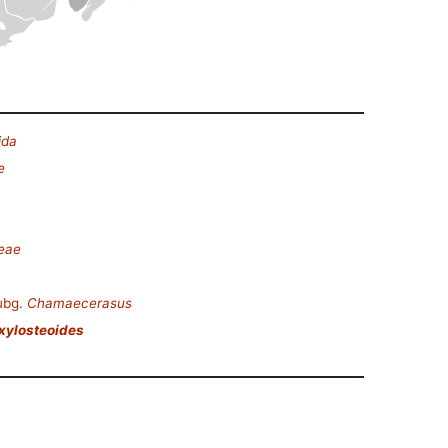
ida
e
ceae
ubg.
Chamaecerasus
xylosteoides