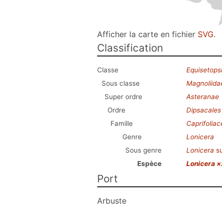
Afficher la carte en fichier
SVG
.
Classification
Classe
Equisetops
Sous classe
Magnoliida
Super ordre
Asteranae
Ordre
Dipsacales
Famille
Caprifolia
Genre
Lonicera
Sous genre
Lonicera
s
Espèce
Lonicera ×
Port
Arbuste