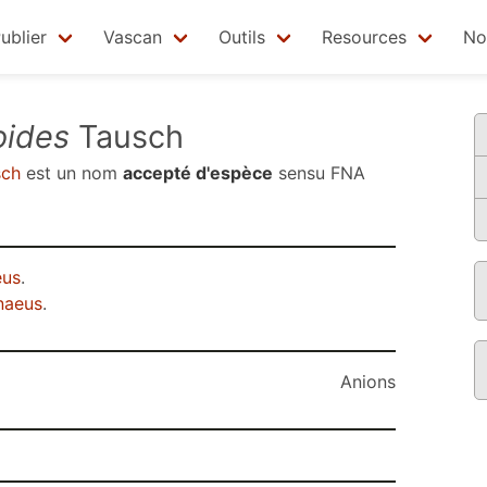
ublier
Vascan
Outils
Resources
No
oides
Tausch
ch
est un nom
accepté d'espèce
sensu
FNA
eus
.
naeus
.
Anions