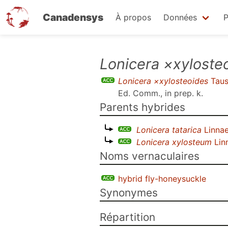
Canadensys
À propos
Données
P
Aller
Lonicera ×xyloste
au
Lonicera ×xylosteoides
Taus
contenu
Ed. Comm., in prep. k
.
principal
Parents hybrides
Lonicera tatarica
Linna
Lonicera xylosteum
Lin
Noms vernaculaires
hybrid fly-honeysuckle
Synonymes
Répartition