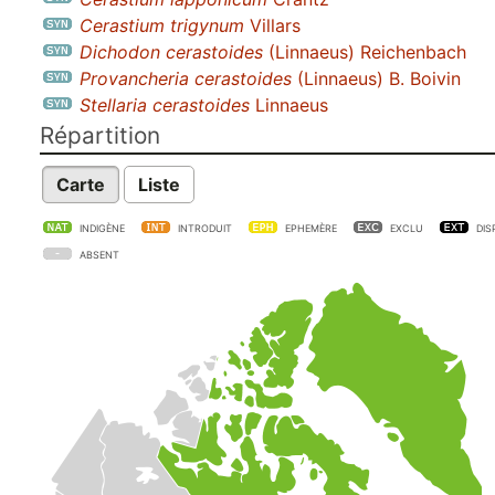
Cerastium trigynum
Villars
Dichodon cerastoides
(Linnaeus) Reichenbach
Provancheria cerastoides
(Linnaeus) B. Boivin
Stellaria cerastoides
Linnaeus
Répartition
Carte
Liste
INDIGÈNE
INTRODUIT
EPHEMÈRE
EXCLU
DIS
ABSENT