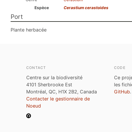
Espèce
Cerastium cerastoides
Port
Plante herbacée
CONTACT
CODE
Centre sur la biodiversité
Ce proj
4101 Sherbrooke Est
les fich
Montréal, QC, H1X 2B2, Canada
GitHub
.
Contacter le gestionnaire de
Noeud