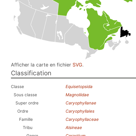
Afficher la carte en fichier
SVG
.
Classification
Classe
Equisetopsida
Sous classe
Magnoliidae
Super ordre
Caryophyllanae
Ordre
Caryophyllales
Famille
Caryophyllaceae
Tribu
Alsineae
Genre
Cerastium