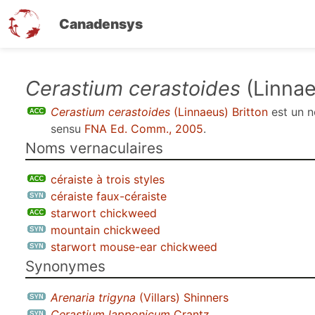
Canadensys
Aller
Cerastium cerastoides
(Linnae
au
Cerastium cerastoides
(Linnaeus) Britton
est un 
contenu
sensu
FNA Ed. Comm., 2005
.
principal
Noms vernaculaires
céraiste à trois styles
céraiste faux-céraiste
starwort chickweed
mountain chickweed
starwort mouse-ear chickweed
Synonymes
Arenaria trigyna
(Villars) Shinners
Cerastium lapponicum
Crantz