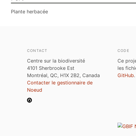
Plante herbacée
CONTACT
CODE
Centre sur la biodiversité
Ce proj
4101 Sherbrooke Est
les fich
Montréal, QC, H1X 2B2, Canada
GitHub
.
Contacter le gestionnaire de
Noeud