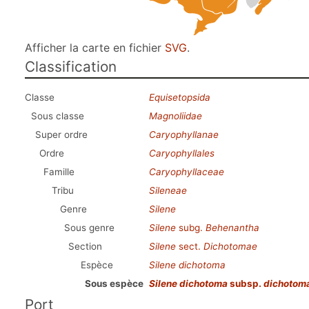
Afficher la carte en fichier
SVG
.
Classification
Classe
Equisetopsida
Sous classe
Magnoliidae
Super ordre
Caryophyllanae
Ordre
Caryophyllales
Famille
Caryophyllaceae
Tribu
Sileneae
Genre
Silene
Sous genre
Silene
subg.
Behenantha
Section
Silene
sect.
Dichotomae
Espèce
Silene dichotoma
Sous espèce
Silene dichotoma
subsp.
dichotom
Port