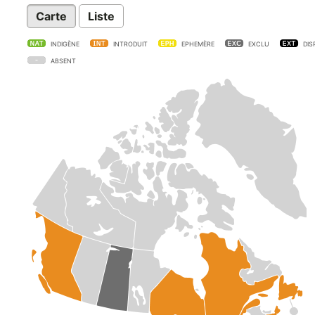
Carte
Liste
INDIGÈNE
INTRODUIT
EPHEMÈRE
EXCLU
DIS
ABSENT