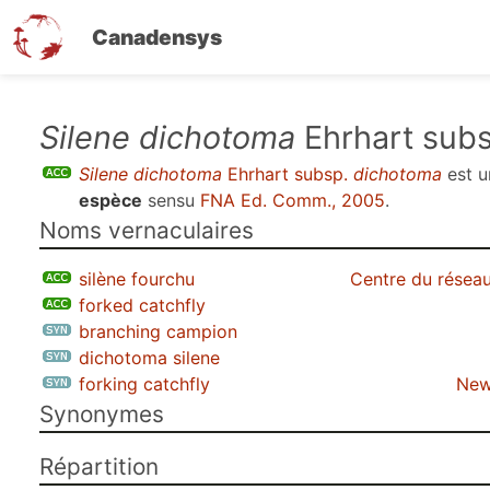
Canadensys
Aller
Silene dichotoma
Ehrhart sub
au
Silene dichotoma
Ehrhart subsp.
dichotoma
est 
contenu
espèce
sensu
FNA Ed. Comm., 2005
.
principal
Noms vernaculaires
silène fourchu
Centre du réseau
forked catchfly
branching campion
dichotoma silene
forking catchfly
New
Synonymes
Répartition