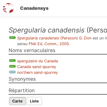
Canadensys
Aller
Spergularia canadensis
(Perso
au
Spergularia canadensis
(Persoon) G. Don
est un
contenu
sensu
FNA Ed. Comm., 2005
.
principal
Noms vernaculaires
spergulaire du Canada
Canada sand-spurrey
northern sand-spurrey
Synonymes
Répartition
Carte
Liste