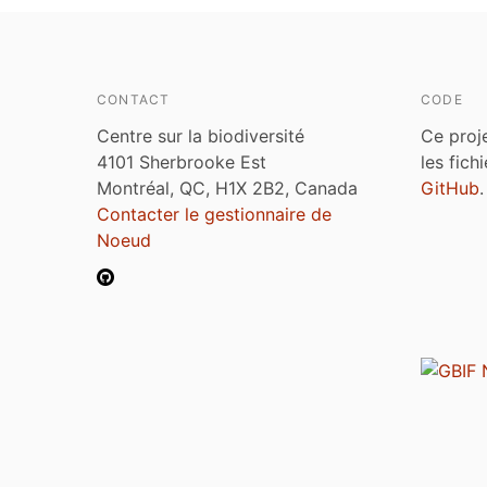
CONTACT
CODE
Centre sur la biodiversité
Ce proj
4101 Sherbrooke Est
les fich
Montréal, QC, H1X 2B2, Canada
GitHub
.
Contacter le gestionnaire de
Noeud