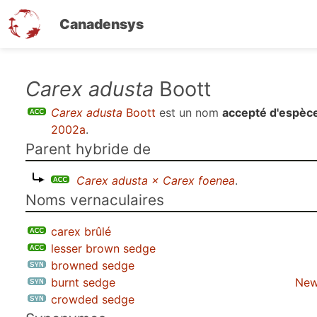
Canadensys
Aller
Carex adusta
Boott
au
Carex adusta
Boott
est un nom
accepté d'espèc
contenu
2002a
.
principal
Parent hybride de
Carex adusta × Carex foenea
.
Noms vernaculaires
carex brûlé
lesser brown sedge
browned sedge
burnt sedge
New
crowded sedge