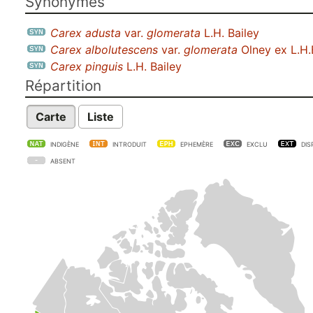
Synonymes
Carex adusta
var.
glomerata
L.H. Bailey
Carex albolutescens
var.
glomerata
Olney ex L.H.
Carex pinguis
L.H. Bailey
Répartition
Carte
Liste
INDIGÈNE
INTRODUIT
EPHEMÈRE
EXCLU
DIS
ABSENT