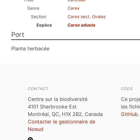
Genre
Carex
Section
Carex
sect.
Ovales
Espèce
Carex adusta
Port
Plante herbacée
CONTACT
CODE
Centre sur la biodiversité
Ce proj
4101 Sherbrooke Est
les fich
Montréal, QC, H1X 2B2, Canada
GitHub
.
Contacter le gestionnaire de
Noeud