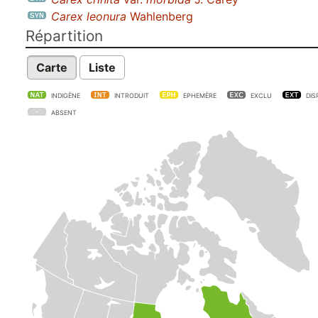
Carex leonura
Wahlenberg
Répartition
Carte
Liste
INDIGÈNE
INTRODUIT
EPHEMÈRE
EXCLU
DIS
ABSENT