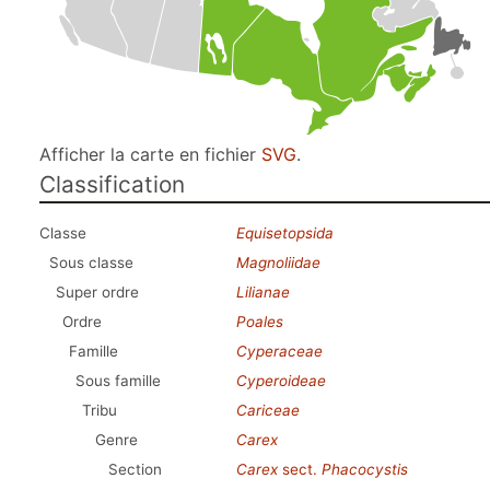
Afficher la carte en fichier
SVG
.
Classification
Classe
Equisetopsida
Sous classe
Magnoliidae
Super ordre
Lilianae
Ordre
Poales
Famille
Cyperaceae
Sous famille
Cyperoideae
Tribu
Cariceae
Genre
Carex
Section
Carex
sect.
Phacocystis