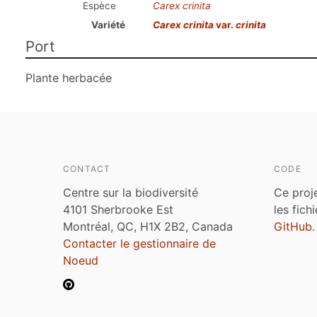
Espèce
Carex crinita
Variété
Carex crinita
var.
crinita
Port
Plante herbacée
CONTACT
CODE
Centre sur la biodiversité
Ce proj
4101 Sherbrooke Est
les fich
Montréal, QC, H1X 2B2, Canada
GitHub
.
Contacter le gestionnaire de
Noeud