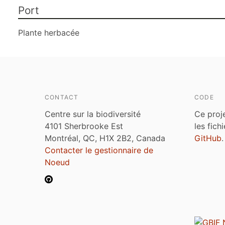
Port
Plante herbacée
CONTACT
CODE
Centre sur la biodiversité
Ce proj
4101 Sherbrooke Est
les fich
Montréal, QC, H1X 2B2, Canada
GitHub
.
Contacter le gestionnaire de
Noeud