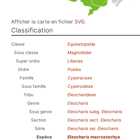
Afficher la carte en fichier
SVG
.
Classification
Classe
Equisetopsida
Sous classe
Magnoliidae
Super ordre
Lilianae
Ordre
Poales
Famille
Cyperaceae
Sous famille
Cyperoideae
Tribu
Eleocharideae
Genre
Eleocharis
Sous genre
Eleocharis
subg.
Eleocharis
Section
Eleocharis
sect.
Eleocharis
Série
Eleocharis
ser.
Eleocharis
Espèce
Eleocharis macrostachya