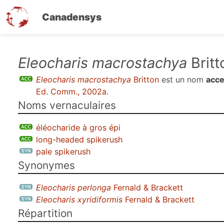
Canadensys
Aller
Eleocharis macrostachya
Britt
au
Eleocharis macrostachya
Britton
est un nom
acce
contenu
Ed. Comm., 2002a
.
principal
Noms vernaculaires
éléocharide à gros épi
long-headed spikerush
pale spikerush
Synonymes
Eleocharis perlonga
Fernald & Brackett
Eleocharis xyridiformis
Fernald & Brackett
Répartition