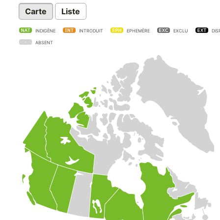
Carte
Liste
INDIGÈNE
INTRODUIT
EPHEMÈRE
EXCLU
DIS
ABSENT