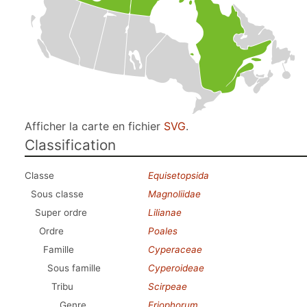
Afficher la carte en fichier
SVG
.
Classification
Classe
Equisetopsida
Sous classe
Magnoliidae
Super ordre
Lilianae
Ordre
Poales
Famille
Cyperaceae
Sous famille
Cyperoideae
Tribu
Scirpeae
Genre
Eriophorum