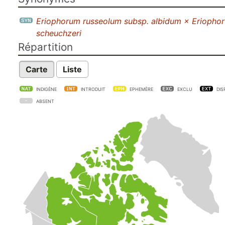
Eriophorum russeolum subsp. albidum × Eriophor
scheuchzeri
Répartition
Carte
Liste
INDIGÈNE
INTRODUIT
EPHEMÈRE
EXCLU
DIS
ABSENT