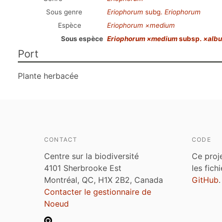
Sous genre
Eriophorum
subg.
Eriophorum
Espèce
Eriophorum ×medium
Sous espèce
Eriophorum ×medium
subsp.
×alb
Port
Plante herbacée
CONTACT
CODE
Centre sur la biodiversité
Ce proj
4101 Sherbrooke Est
les fich
Montréal, QC, H1X 2B2, Canada
GitHub
.
Contacter le gestionnaire de
Noeud