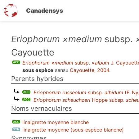
Canadensys
Aller
Eriophorum ×medium
subsp.
au
Cayouette
contenu
principal
Eriophorum ×medium
subsp.
×album
J. Cayouett
sous espèce
sensu
Cayouette, 2004
.
Parents hybrides
Eriophorum russeolum
subsp.
albidum
(F. Ny
Eriophorum scheuchzeri
Hoppe subsp.
scheu
Noms vernaculaires
linaigrette moyenne blanche
linaigrette moyenne (sous-espèce blanche)
Synonymes