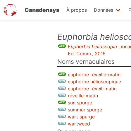
Canadensys
À propos
Données
P
Aller
Euphorbia heliosc
au
Euphorbia helioscopia
Linna
contenu
Ed. Comm., 2016
.
principal
Noms vernaculaires
euphorbe réveille-matin
euphorbe hélioscopique
euphorbe réveil-matin
réveille-matin
sun spurge
summer spurge
wart spurge
wartweed