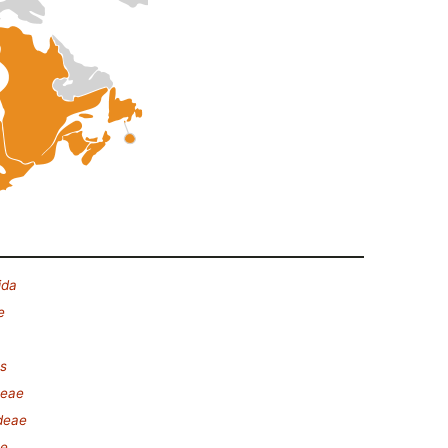
ida
e
es
ceae
deae
ae