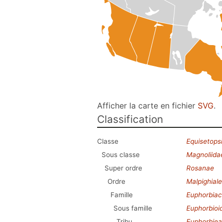
Afficher la carte en fichier
SVG
.
Classification
Classe
Equisetops
Sous classe
Magnoliida
Super ordre
Rosanae
Ordre
Malpighial
Famille
Euphorbia
Sous famille
Euphorbioi
Tribu
Euphorbie