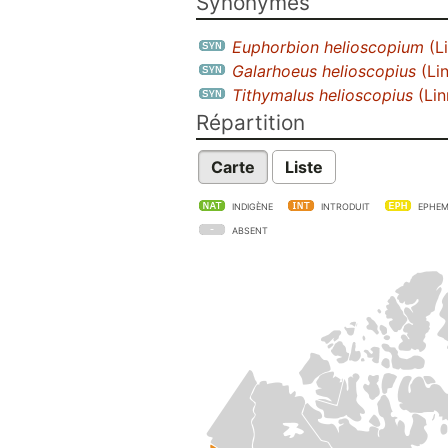
Synonymes
Euphorbion helioscopium
(Li
Galarhoeus helioscopius
(Li
Tithymalus helioscopius
(Lin
Répartition
Carte
Liste
INDIGÈNE
INTRODUIT
EPHEM
ABSENT