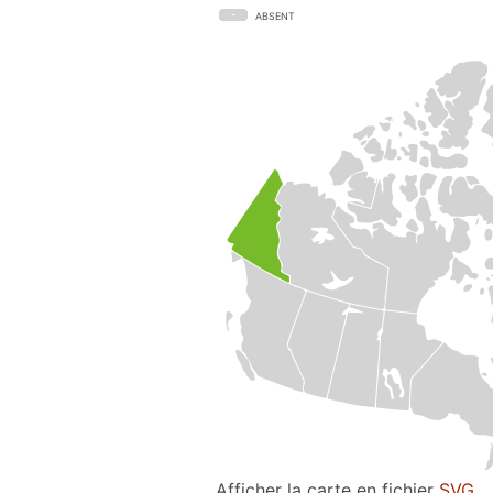
ABSENT
Afficher la carte en fichier
SVG
.