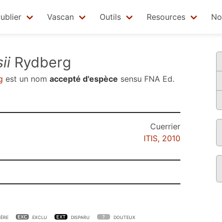
ublier
Vascan
Outils
Resources
No
ii
Rydberg
g
est un nom
accepté d'espèce
sensu
FNA Ed.
Cuerrier
ITIS, 2010
ÈRE
EXCLU
DISPARU
DOUTEUX