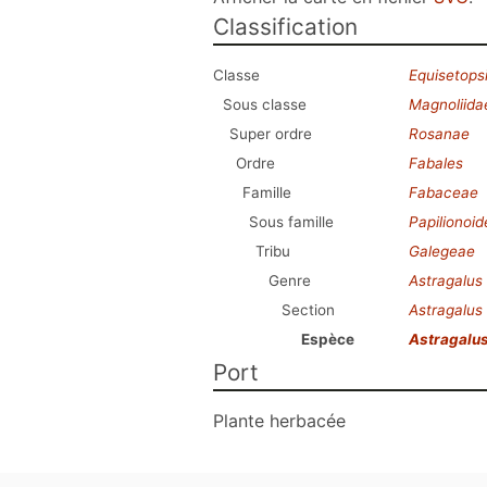
Classification
Classe
Equisetops
Sous classe
Magnoliida
Super ordre
Rosanae
Ordre
Fabales
Famille
Fabaceae
Sous famille
Papilionoi
Tribu
Galegeae
Genre
Astragalus
Section
Astragalus
Espèce
Astragalus
Port
Plante herbacée