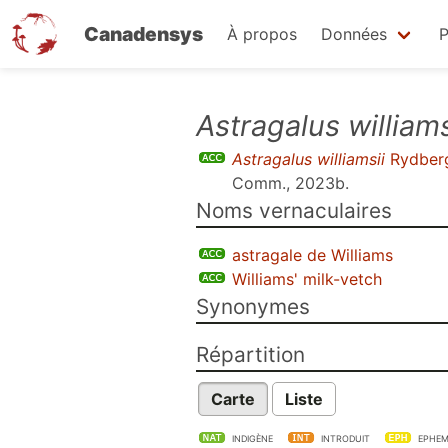
Canadensys
À propos
Données
P
Aller
Astragalus williams
au
Astragalus williamsii
Rydber
contenu
Comm., 2023b
.
principal
Noms vernaculaires
astragale de Williams
Williams' milk-vetch
Synonymes
Répartition
Carte
Liste
INDIGÈNE
INTRODUIT
EPHEM