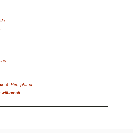
ida
e
deae
sect.
Hemiphaca
 williamsii