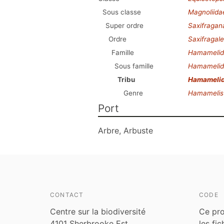
Sous classe
Magnoliida
Super ordre
Saxifragan
Ordre
Saxifragal
Famille
Hamamelid
Sous famille
Hamamelid
Tribu
Hamameli
Genre
Hamamelis
Port
Arbre, Arbuste
CONTACT
CODE
Centre sur la biodiversité
Ce pro
4101 Sherbrooke Est
les fi