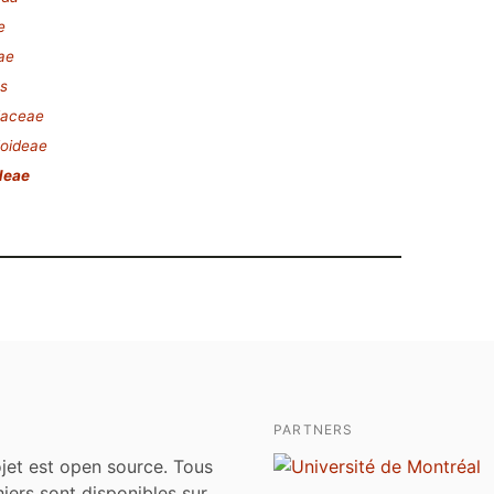
e
ae
es
aceae
oideae
deae
PARTNERS
jet est open source. Tous
chiers sont disponibles sur