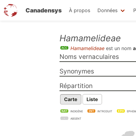
Canadensys
À propos
Données
P
Aller
Hamamelideae
au
Hamamelideae
est un nom
a
contenu
Noms vernaculaires
principal
Synonymes
Répartition
Carte
Liste
INDIGÈNE
INTRODUIT
EPHEM
ABSENT