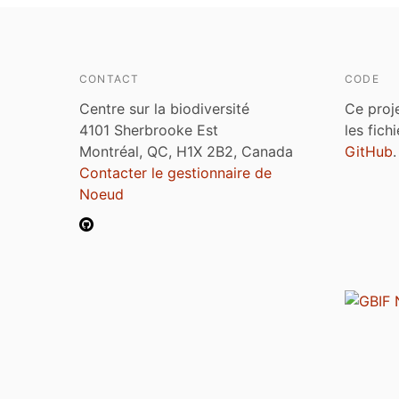
CONTACT
CODE
Centre sur la biodiversité
Ce proj
4101 Sherbrooke Est
les fich
Montréal, QC, H1X 2B2, Canada
GitHub
.
Contacter le gestionnaire de
Noeud