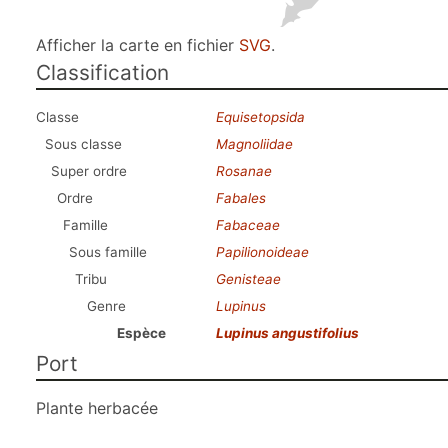
Afficher la carte en fichier
SVG
.
Classification
Classe
Equisetopsida
Sous classe
Magnoliidae
Super ordre
Rosanae
Ordre
Fabales
Famille
Fabaceae
Sous famille
Papilionoideae
Tribu
Genisteae
Genre
Lupinus
Espèce
Lupinus angustifolius
Port
Plante herbacée