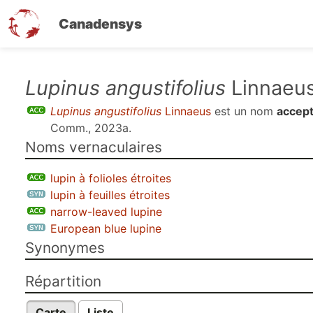
Canadensys
Aller
Lupinus angustifolius
Linnaeu
au
Lupinus angustifolius
Linnaeus
est un nom
accept
contenu
Comm., 2023a
.
principal
Noms vernaculaires
lupin à folioles étroites
lupin à feuilles étroites
narrow-leaved lupine
European blue lupine
Synonymes
Répartition
Carte
Liste