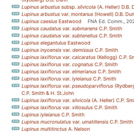
Lupinus arbustus
subsp.
silvicola
(A. Heller) D.B.
Lupinus arbustus
var.
montanus
(Howell) D.B. Du
Lupinus caesius
Eastwood
FNA Ed. Comm., 20
Lupinus caudatus
var.
submanens
C.P. Smith
Lupinus caudatus
var.
subtenellus
C.P. Smith
Lupinus elegantulus
Eastwood
Lupinus inyoensis
var.
demissus
C.P. Smith
Lupinus laxiflorus
var.
calcaratus
(Kellogg) C.P. S
Lupinus laxiflorus
var.
cognatus
C.P. Smith
Lupinus laxiflorus
var.
elmerianus
C.P. Smith
Lupinus laxiflorus
var.
lyleianus
C.P. Smith
Lupinus laxiflorus
var.
pseudoparviflorus
(Rydber
C.P. Smith & H. St.John
Lupinus laxiflorus
var.
silvicola
(A. Heller) C.P. Sm
Lupinus laxiflorus
var.
villosulus
C.P. Smith
Lupinus lyleianus
C.P. Smith
Lupinus mucronulatus
var.
umatillensis
C.P. Smith
Lupinus multitinctus
A. Nelson