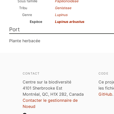
Sous famille
Papilionoideae
Tribu
Genisteae
Genre
Lupinus
Espèce
Lupinus arbustus
Port
Plante herbacée
CONTACT
CODE
Centre sur la biodiversité
Ce proj
4101 Sherbrooke Est
les fich
Montréal, QC, H1X 2B2, Canada
GitHub
.
Contacter le gestionnaire de
Noeud