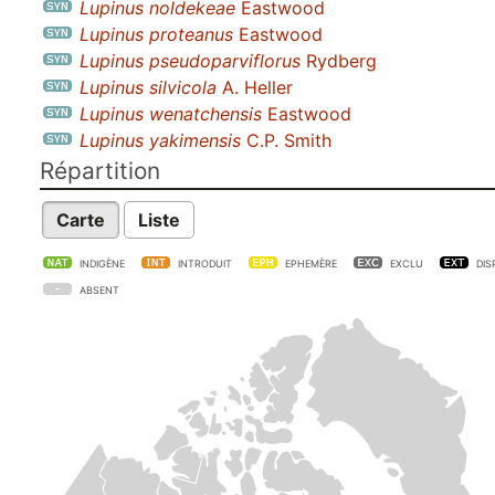
Lupinus noldekeae
Eastwood
Lupinus proteanus
Eastwood
Lupinus pseudoparviflorus
Rydberg
Lupinus silvicola
A. Heller
Lupinus wenatchensis
Eastwood
Lupinus yakimensis
C.P. Smith
Répartition
Carte
Liste
INDIGÈNE
INTRODUIT
EPHEMÈRE
EXCLU
DIS
ABSENT