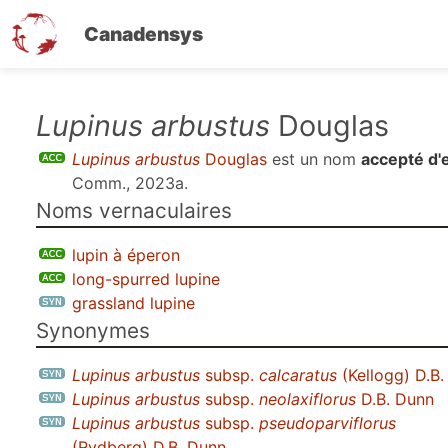
Canadensys
Aller
Lupinus arbustus
Douglas
au
Lupinus arbustus
Douglas
est un nom
accepté d'
contenu
Comm., 2023a
.
principal
Noms vernaculaires
lupin à éperon
long-spurred lupine
grassland lupine
Synonymes
Lupinus arbustus
subsp.
calcaratus
(Kellogg) D.B
Lupinus arbustus
subsp.
neolaxiflorus
D.B. Dunn
Lupinus arbustus
subsp.
pseudoparviflorus
(Rydberg) D.B. Dunn