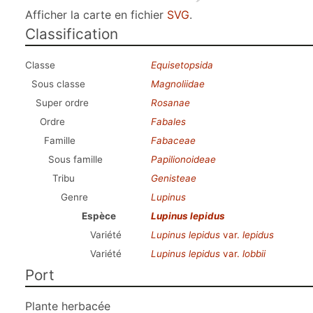
Afficher la carte en fichier
SVG
.
Classification
Classe
Equisetopsida
Sous classe
Magnoliidae
Super ordre
Rosanae
Ordre
Fabales
Famille
Fabaceae
Sous famille
Papilionoideae
Tribu
Genisteae
Genre
Lupinus
Espèce
Lupinus lepidus
Variété
Lupinus lepidus
var.
lepidus
Variété
Lupinus lepidus
var.
lobbii
Port
Plante herbacée