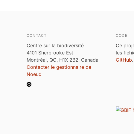
CONTACT
CODE
Centre sur la biodiversité
Ce proj
4101 Sherbrooke Est
les fich
Montréal, QC, H1X 2B2, Canada
GitHub
.
Contacter le gestionnaire de
Noeud