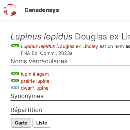
Canadensys
Aller
Lupinus lepidus
Douglas ex Li
au
Lupinus lepidus
Douglas ex Lindley
est un nom
a
contenu
FNA Ed. Comm., 2023a
.
principal
Noms vernaculaires
lupin élégant
prairie lupine
dwarf lupine
Synonymes
Répartition
Carte
Liste