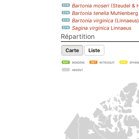
Bartonia moseri
(Steudel & H
Bartonia tenella
Muhlenberg 
Bartonia virginica
(Linnaeus)
Sagina virginica
Linnaeus
Répartition
Carte
Liste
INDIGÈNE
INTRODUIT
EPHEM
ABSENT