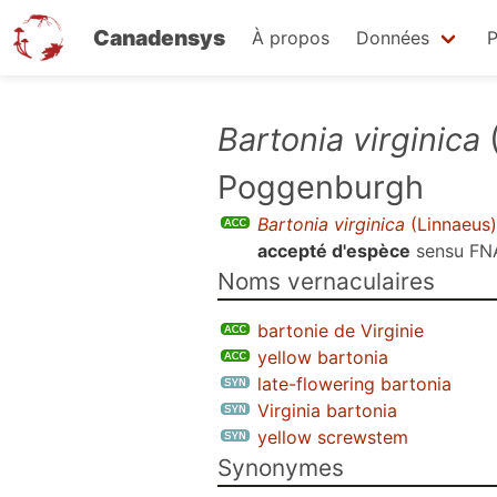
Canadensys
À propos
Données
P
Aller
Bartonia virginica
(
au
Poggenburgh
contenu
principal
Bartonia virginica
(Linnaeus)
accepté d'espèce
sensu
FN
Noms vernaculaires
bartonie de Virginie
yellow bartonia
late-flowering bartonia
Virginia bartonia
yellow screwstem
Synonymes