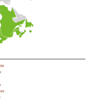
ida
e
s
eae
e