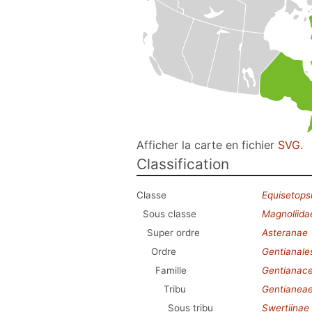
Afficher la carte en fichier
SVG
.
Classification
Classe
Equisetops
Sous classe
Magnoliida
Super ordre
Asteranae
Ordre
Gentianale
Famille
Gentianac
Tribu
Gentianea
Sous tribu
Swertiinae