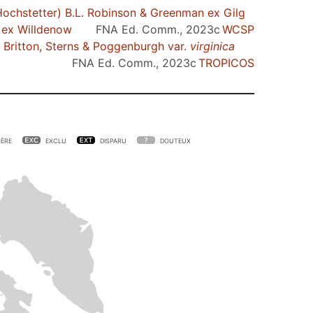
ochstetter) B.L. Robinson & Greenman ex Gilg
ex Willdenow
FNA Ed. Comm., 2023c
WCSP
 Britton, Sterns & Poggenburgh var.
virginica
FNA Ed. Comm., 2023c
TROPICOS
ÈRE
EXCLU
DISPARU
DOUTEUX