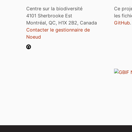
Centre sur la biodiversité
Ce proj
4101 Sherbrooke Est
les fich
Montréal, QC, H1X 2B2, Canada
GitHub
.
Contacter le gestionnaire de
Noeud