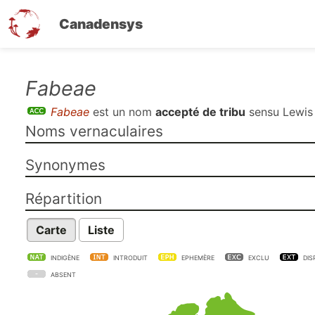
Canadensys
Aller
Fabeae
au
Fabeae
est un nom
accepté de tribu
sensu
Lewis 
contenu
Noms vernaculaires
principal
Synonymes
Répartition
Carte
Liste
INDIGÈNE
INTRODUIT
EPHEMÈRE
EXCLU
DIS
ABSENT