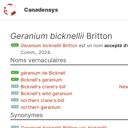
Canadensys
Aller
Geranium bicknellii
Britton
au
Geranium bicknellii
Britton
est un nom
accepté d
contenu
Comm., 2024
.
principal
Noms vernaculaires
géranium de Bicknell
Bicknell's geranium
Bicknell's crane's-bill
New
Bicknell's wild geranium
northern crane's-bill
northern geranium
Synonymes
Geranium bicknellii
Britton var.
bicknellii