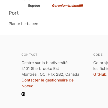
Espèce
Geranium bicknellii
Port
Plante herbacée
CONTACT
CODE
Centre sur la biodiversité
Ce proj
4101 Sherbrooke Est
les fich
Montréal, QC, H1X 2B2, Canada
GitHub
.
Contacter le gestionnaire de
Noeud