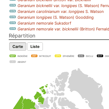
Geranium bicknellii
var.
longipes
(S. Watson) Fern
Geranium carolinianum
var.
longipes
S. Watson
Geranium longipes
(S. Watson) Goodding
Geranium nemorale
Suksdorf
Geranium nemorale
var.
bicknellii
(Britton) Fernal
Répartition
Carte
Liste
INDIGÈNE
INTRODUIT
EPHEMÈRE
EXCLU
DIS
ABSENT