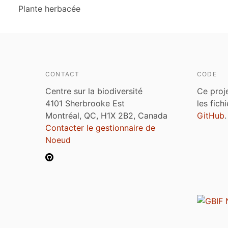
Plante herbacée
CONTACT
CODE
Centre sur la biodiversité
Ce proj
4101 Sherbrooke Est
les fich
Montréal, QC, H1X 2B2, Canada
GitHub
.
Contacter le gestionnaire de
Noeud