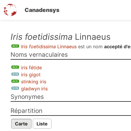
Canadensys
Aller
Iris foetidissima
Linnaeus
au
Iris foetidissima
Linnaeus
est un nom
accepté d'
contenu
Noms vernaculaires
principal
iris fétide
iris gigot
stinking iris
gladwyn iris
Synonymes
Répartition
Carte
Liste