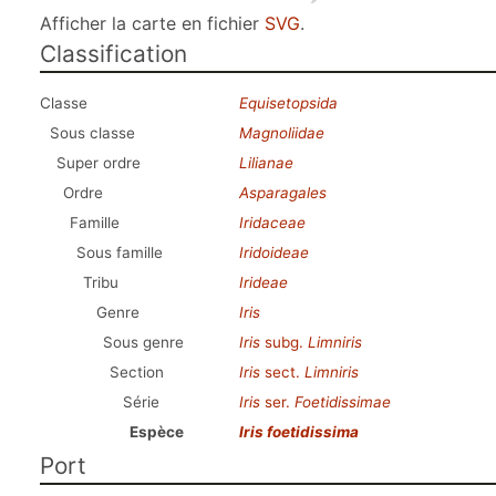
Afficher la carte en fichier
SVG
.
Classification
Classe
Equisetopsida
Sous classe
Magnoliidae
Super ordre
Lilianae
Ordre
Asparagales
Famille
Iridaceae
Sous famille
Iridoideae
Tribu
Irideae
Genre
Iris
Sous genre
Iris
subg.
Limniris
Section
Iris
sect.
Limniris
Série
Iris
ser.
Foetidissimae
Espèce
Iris foetidissima
Port