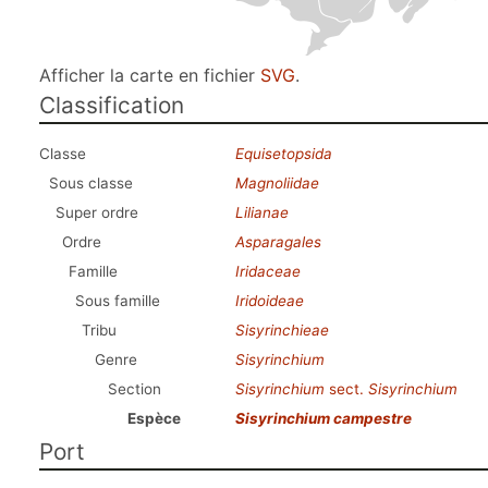
Afficher la carte en fichier
SVG
.
Classification
Classe
Equisetopsida
Sous classe
Magnoliidae
Super ordre
Lilianae
Ordre
Asparagales
Famille
Iridaceae
Sous famille
Iridoideae
Tribu
Sisyrinchieae
Genre
Sisyrinchium
Section
Sisyrinchium
sect.
Sisyrinchium
Espèce
Sisyrinchium campestre
Port