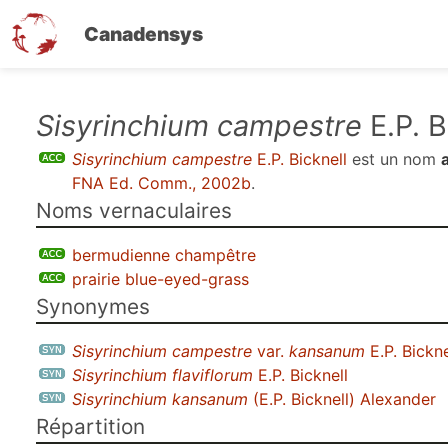
Canadensys
Aller
Sisyrinchium campestre
E.P. B
au
Sisyrinchium campestre
E.P. Bicknell
est un nom
contenu
FNA Ed. Comm., 2002b
.
principal
Noms vernaculaires
bermudienne champêtre
prairie blue-eyed-grass
Synonymes
Sisyrinchium campestre
var.
kansanum
E.P. Bickne
Sisyrinchium flaviflorum
E.P. Bicknell
Sisyrinchium kansanum
(E.P. Bicknell) Alexander
Répartition