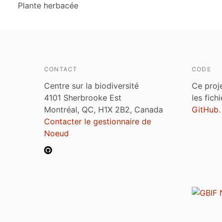
Plante herbacée
CONTACT
CODE
Centre sur la biodiversité
Ce proj
4101 Sherbrooke Est
les fich
Montréal, QC, H1X 2B2, Canada
GitHub
.
Contacter le gestionnaire de
Noeud