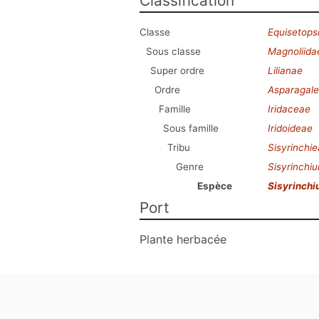
Classification
Classe
Equisetops
Sous classe
Magnoliida
Super ordre
Lilianae
Ordre
Asparagale
Famille
Iridaceae
Sous famille
Iridoideae
Tribu
Sisyrinchi
Genre
Sisyrinchi
Espèce
Sisyrinch
Port
Plante herbacée