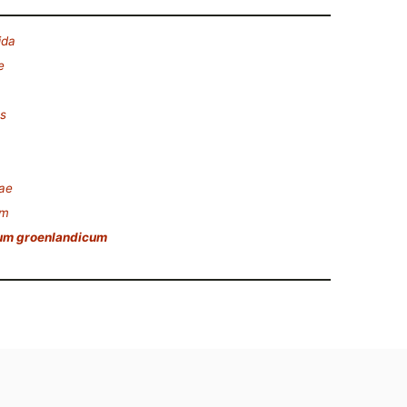
ida
e
s
eae
um
ium groenlandicum