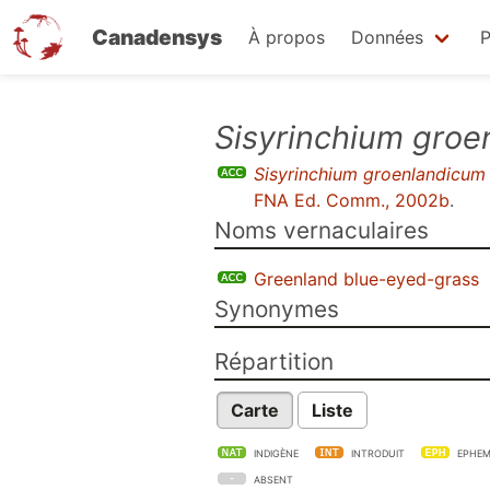
Canadensys
À propos
Données
P
Aller
Sisyrinchium groe
au
Sisyrinchium groenlandicum
contenu
FNA Ed. Comm., 2002b
.
principal
Noms vernaculaires
Greenland blue-eyed-grass
Synonymes
Répartition
Carte
Liste
INDIGÈNE
INTRODUIT
EPHEM
ABSENT