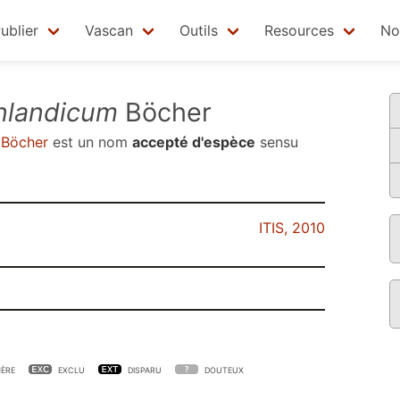
ublier
Vascan
Outils
Resources
No
nlandicum
Böcher
Böcher
est un nom
accepté d'espèce
sensu
ITIS, 2010
ÈRE
EXCLU
DISPARU
DOUTEUX