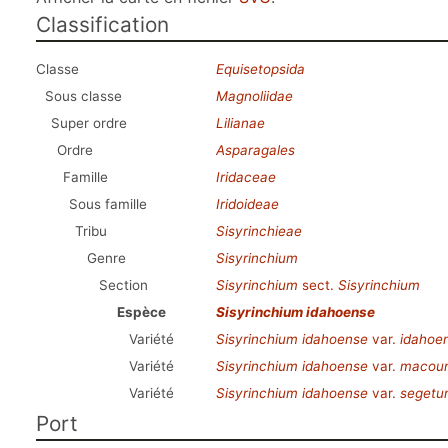
Classification
Classe
Equisetopsida
Sous classe
Magnoliidae
Super ordre
Lilianae
Ordre
Asparagales
Famille
Iridaceae
Sous famille
Iridoideae
Tribu
Sisyrinchieae
Genre
Sisyrinchium
Section
Sisyrinchium
sect.
Sisyrinchium
Espèce
Sisyrinchium idahoense
Variété
Sisyrinchium idahoense
var.
idahoe
Variété
Sisyrinchium idahoense
var.
macoun
Variété
Sisyrinchium idahoense
var.
segetu
Port