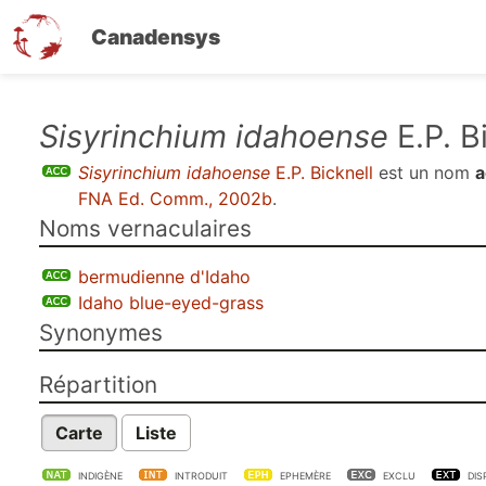
Canadensys
Aller
Sisyrinchium idahoense
E.P. B
au
Sisyrinchium idahoense
E.P. Bicknell
est un nom
a
contenu
FNA Ed. Comm., 2002b
.
principal
Noms vernaculaires
bermudienne d'Idaho
Idaho blue-eyed-grass
Synonymes
Répartition
Carte
Liste
INDIGÈNE
INTRODUIT
EPHEMÈRE
EXCLU
DIS