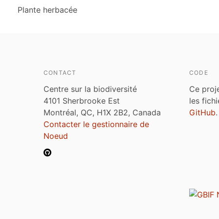
Plante herbacée
CONTACT
CODE
Centre sur la biodiversité
Ce proj
4101 Sherbrooke Est
les fich
Montréal, QC, H1X 2B2, Canada
GitHub
.
Contacter le gestionnaire de
Noeud