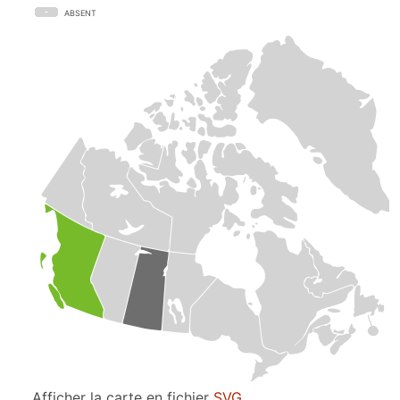
ABSENT
Afficher la carte en fichier
SVG
.