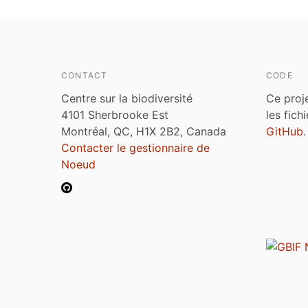
CONTACT
CODE
Centre sur la biodiversité
Ce proj
4101 Sherbrooke Est
les fich
Montréal, QC, H1X 2B2, Canada
GitHub
.
Contacter le gestionnaire de
Noeud