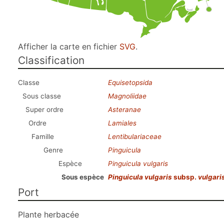
Afficher la carte en fichier
SVG
.
Classification
Classe
Equisetopsida
Sous classe
Magnoliidae
Super ordre
Asteranae
Ordre
Lamiales
Famille
Lentibulariaceae
Genre
Pinguicula
Espèce
Pinguicula vulgaris
Sous espèce
Pinguicula vulgaris
subsp.
vulgari
Port
Plante herbacée