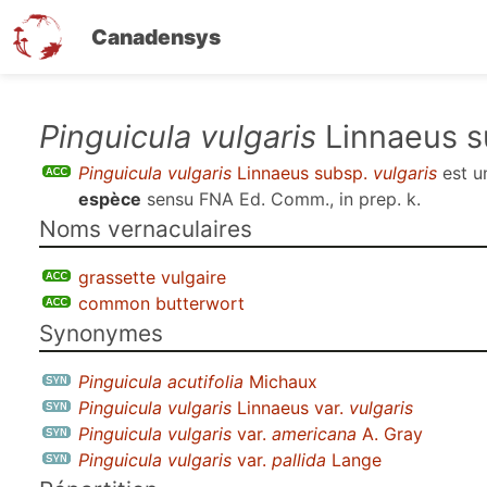
Canadensys
Aller
Pinguicula vulgaris
Linnaeus 
au
Pinguicula vulgaris
Linnaeus subsp.
vulgaris
est 
contenu
espèce
sensu
FNA Ed. Comm., in prep. k
.
principal
Noms vernaculaires
grassette vulgaire
common butterwort
Synonymes
Pinguicula acutifolia
Michaux
Pinguicula vulgaris
Linnaeus var.
vulgaris
Pinguicula vulgaris
var.
americana
A. Gray
Pinguicula vulgaris
var.
pallida
Lange