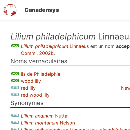
Canadensys
Aller
Lilium philadelphicum
Linnaeu
au
Lilium philadelphicum
Linnaeus
est un nom
accep
contenu
Comm., 2002b
.
principal
Noms vernaculaires
lis de Philadelphie
wood lily
red lily
New
red wood lily
Synonymes
Lilium andinum
Nuttall
Lilium montanum
Nelson
Lilium philadelphicum
Linnaeus var.
philadelphic