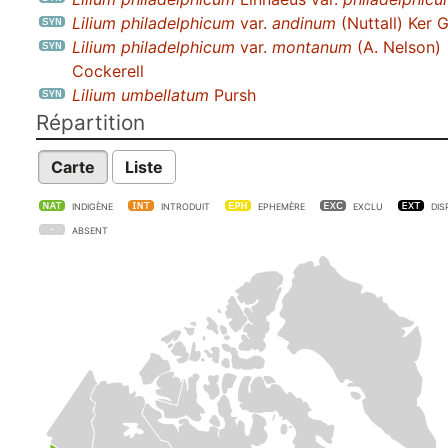
Lilium philadelphicum
var.
andinum
(Nuttall) Ker 
Lilium philadelphicum
var.
montanum
(A. Nelson)
Cockerell
Lilium umbellatum
Pursh
Répartition
Carte
Liste
INDIGÈNE
INTRODUIT
EPHEMÈRE
EXCLU
DIS
ABSENT