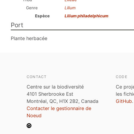
Genre
Lilium
Espèce
Lilium philadelphicum
Port
Plante herbacée
CONTACT
CODE
Centre sur la biodiversité
Ce proj
4101 Sherbrooke Est
les fich
Montréal, QC, H1X 2B2, Canada
GitHub
.
Contacter le gestionnaire de
Noeud