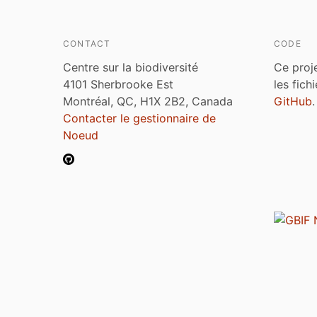
CONTACT
CODE
Centre sur la biodiversité
Ce proj
4101 Sherbrooke Est
les fich
Montréal, QC, H1X 2B2, Canada
GitHub
.
Contacter le gestionnaire de
Noeud