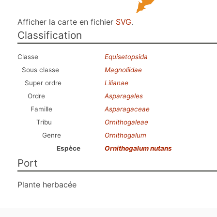
Afficher la carte en fichier
SVG
.
Classification
Classe
Equisetopsida
Sous classe
Magnoliidae
Super ordre
Lilianae
Ordre
Asparagales
Famille
Asparagaceae
Tribu
Ornithogaleae
Genre
Ornithogalum
Espèce
Ornithogalum nutans
Port
Plante herbacée