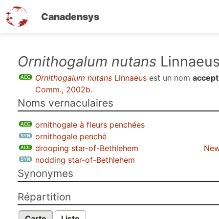
Canadensys
Aller
Ornithogalum nutans
Linnaeu
au
Ornithogalum nutans
Linnaeus
est un nom
accept
contenu
Comm., 2002b
.
principal
Noms vernaculaires
ornithogale à fleurs penchées
ornithogale penché
drooping star-of-Bethlehem
New
nodding star-of-Bethlehem
Synonymes
Répartition
Carte
Liste