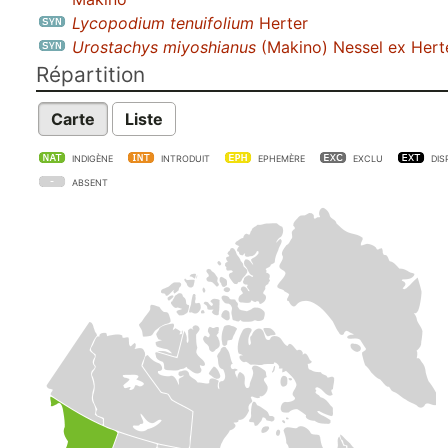
Lycopodium tenuifolium
Herter
Urostachys miyoshianus
(Makino) Nessel ex Hert
Répartition
Carte
Liste
INDIGÈNE
INTRODUIT
EPHEMÈRE
EXCLU
DIS
ABSENT