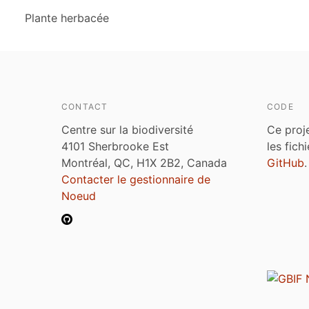
Plante herbacée
CONTACT
CODE
Centre sur la biodiversité
Ce proj
4101 Sherbrooke Est
les fich
Montréal, QC, H1X 2B2, Canada
GitHub
.
Contacter le gestionnaire de
Noeud