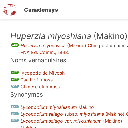
Canadensys
Aller
Huperzia miyoshiana
(Makino)
au
Huperzia miyoshiana
(Makino) Ching
est un nom
contenu
FNA Ed. Comm., 1993
.
principal
Noms vernaculaires
lycopode de Miyoshi
Pacific firmoss
Chinese clubmoss
Synonymes
Lycopodium miyoshianum
Makino
Lycopodium selago
subsp.
miyoshiana
(Makino) C
Lycopodium selago
var.
miyoshianum
(Makino)
Makino