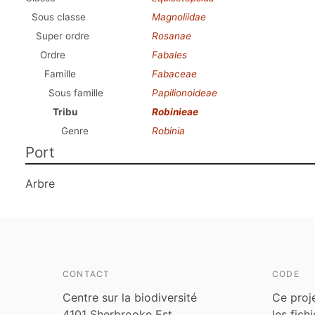
Sous classe
Magnoliidae
Super ordre
Rosanae
Ordre
Fabales
Famille
Fabaceae
Sous famille
Papilionoideae
Tribu
Robinieae
Genre
Robinia
Port
Arbre
CONTACT
CODE
Centre sur la biodiversité
Ce proj
4101 Sherbrooke Est
les fich