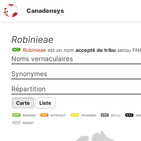
Canadensys
Aller
Robinieae
au
Robinieae
est un nom
accepté de tribu
sensu
FNA
contenu
Noms vernaculaires
principal
Synonymes
Répartition
Carte
Liste
INDIGÈNE
INTRODUIT
EPHEMÈRE
EXCLU
DIS
ABSENT