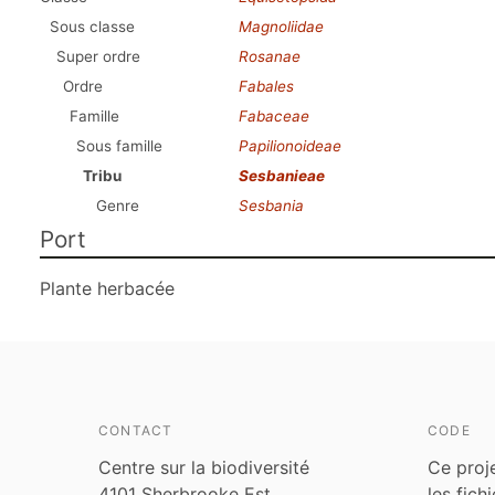
Sous classe
Magnoliidae
Super ordre
Rosanae
Ordre
Fabales
Famille
Fabaceae
Sous famille
Papilionoideae
Tribu
Sesbanieae
Genre
Sesbania
Port
Plante herbacée
CONTACT
CODE
Centre sur la biodiversité
Ce proj
4101 Sherbrooke Est
les fich