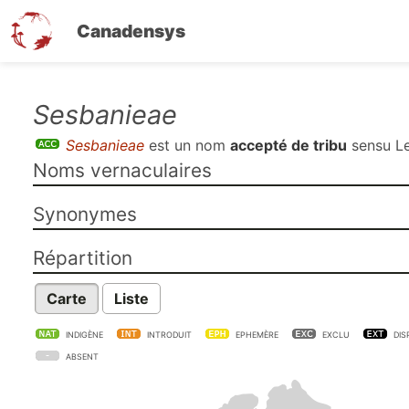
Canadensys
Aller
Sesbanieae
au
Sesbanieae
est un nom
accepté de tribu
sensu
Le
contenu
Noms vernaculaires
principal
Synonymes
Répartition
Carte
Liste
INDIGÈNE
INTRODUIT
EPHEMÈRE
EXCLU
DIS
ABSENT