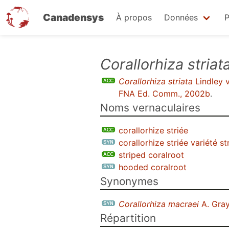
Canadensys
À propos
Données
P
Aller
Corallorhiza striat
au
Corallorhiza striata
Lindley 
contenu
FNA Ed. Comm., 2002b
.
principal
Noms vernaculaires
corallorhize striée
corallorhize striée variété st
striped coralroot
hooded coralroot
Synonymes
Corallorhiza macraei
A. Gra
Répartition