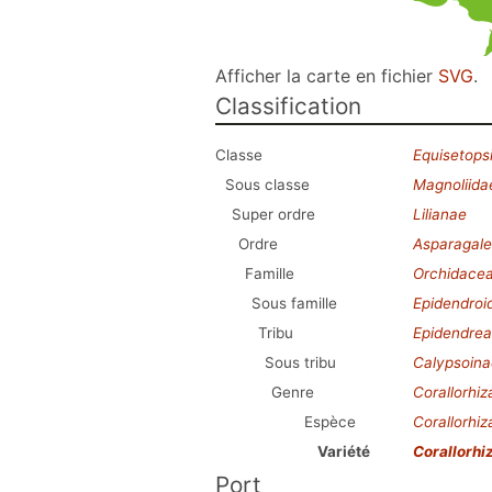
Afficher la carte en fichier
SVG
.
Classification
Classe
Equisetops
Sous classe
Magnoliida
Super ordre
Lilianae
Ordre
Asparagale
Famille
Orchidace
Sous famille
Epidendroi
Tribu
Epidendre
Sous tribu
Calypsoina
Genre
Corallorhiz
Espèce
Corallorhiz
Variété
Corallorhiz
Port