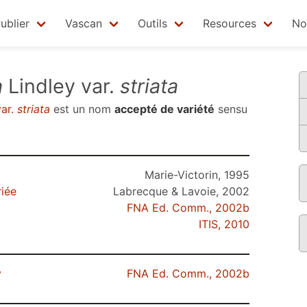
ublier
Vascan
Outils
Resources
No
a
Lindley var.
striata
var.
striata
est un nom
accepté de variété
sensu
Marie-Victorin, 1995
riée
Labrecque & Lavoie, 2002
FNA Ed. Comm., 2002b
ITIS, 2010
y
FNA Ed. Comm., 2002b