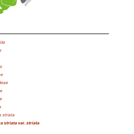
ida
e
s
ae
deae
ae
e
a
a striata
a striata
var.
striata