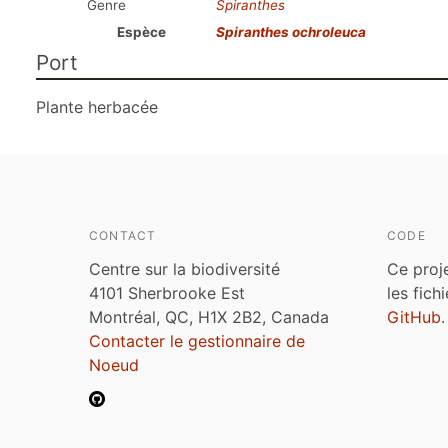
Genre
Spiranthes
Espèce
Spiranthes ochroleuca
Port
Plante herbacée
CONTACT
CODE
Centre sur la biodiversité
Ce proj
4101 Sherbrooke Est
les fich
Montréal, QC, H1X 2B2, Canada
GitHub
.
Contacter le gestionnaire de
Noeud