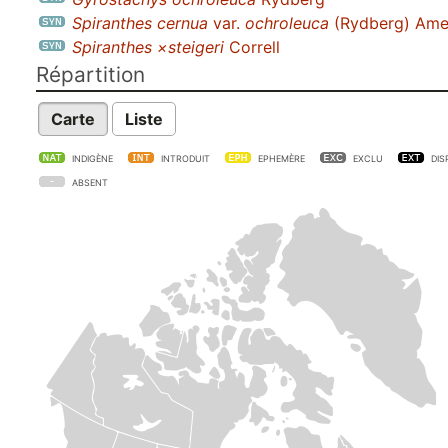
Spiranthes cernua
var.
ochroleuca
(Rydberg) Ame
Spiranthes ×steigeri
Correll
Répartition
Carte
Liste
INDIGÈNE
INTRODUIT
EPHEMÈRE
EXCLU
DIS
ABSENT