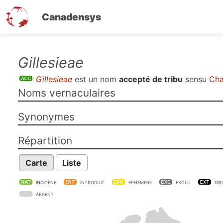
Canadensys
Aller
Gillesieae
au
Gillesieae
est un nom
accepté de tribu
sensu
Cha
contenu
Noms vernaculaires
principal
Synonymes
Répartition
Carte
Liste
INDIGÈNE
INTRODUIT
EPHEMÈRE
EXCLU
DIS
ABSENT