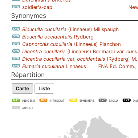
soldier's-cap
New
Synonymes
Bicuculla cucullaria
(Linnaeus) Millspaugh
Bicuculla occidentalis
Rydberg
Capnorchis cucullaria
(Linnaeus) Planchon
Dicentra cucullaria
(Linnaeus) Bernhardi var.
cucul
Dicentra cucullaria
var.
occidentalis
(Rydberg) M.
Fumaria cucullaria
Linnaeus
FNA Ed. Comm.,
Répartition
Carte
Liste
INDIGÈNE
INTRODUIT
EPHEMÈRE
EXCLU
DIS
ABSENT