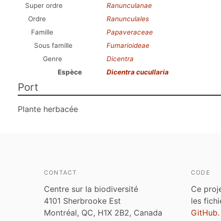
Super ordre
Ranunculanae
Ordre
Ranunculales
Famille
Papaveraceae
Sous famille
Fumarioideae
Genre
Dicentra
Espèce
Dicentra cucullaria
Port
Plante herbacée
CONTACT
CODE
Centre sur la biodiversité
Ce proj
4101 Sherbrooke Est
les fich
Montréal, QC, H1X 2B2, Canada
GitHub
.