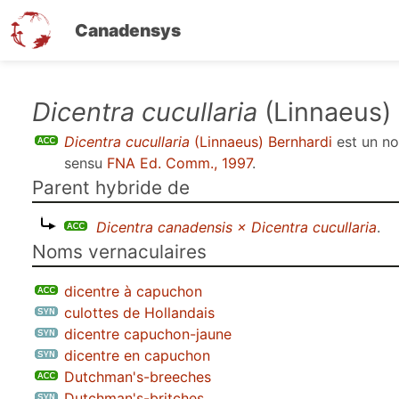
Canadensys
Aller
Dicentra cucullaria
(Linnaeus)
au
Dicentra cucullaria
(Linnaeus) Bernhardi
est un 
contenu
sensu
FNA Ed. Comm., 1997
.
principal
Parent hybride de
Dicentra canadensis × Dicentra cucullaria
.
Noms vernaculaires
dicentre à capuchon
culottes de Hollandais
dicentre capuchon-jaune
dicentre en capuchon
Dutchman's-breeches
Dutchman's-britches