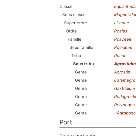
Classe
Equisetops
Sous classe
Magnoliida
Super ordre
Lilianae
Ordre
Poales
Famille
Poaceae
Sous famille
Pooideae
Tribu
Poeae
Sous tribu
Agrostidi
Genre
Agrostis
Genre
Calamagros
Genre
Gastridium
Genre
Podagrosti
Genre
Polypogon
Genre
×Agropogo
Port
Plante herbacée