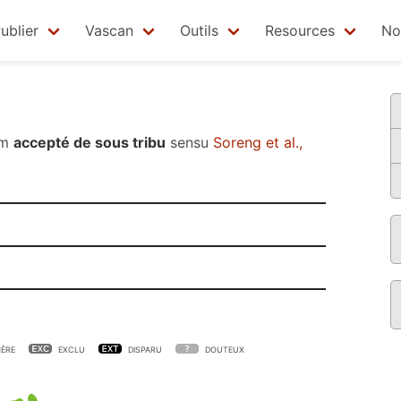
ublier
Vascan
Outils
Resources
No
om
accepté de sous tribu
sensu
Soreng et al.,
ÈRE
EXCLU
DISPARU
DOUTEUX