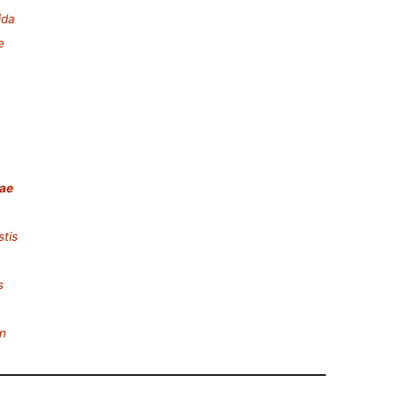
ida
e
nae
tis
s
n