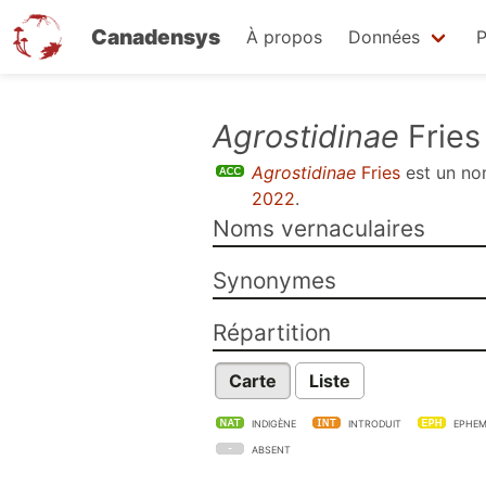
Canadensys
À propos
Données
P
Aller
Agrostidinae
Fries
au
Agrostidinae
Fries
est un n
contenu
2022
.
principal
Noms vernaculaires
Synonymes
Répartition
Carte
Liste
INDIGÈNE
INTRODUIT
EPHEM
ABSENT